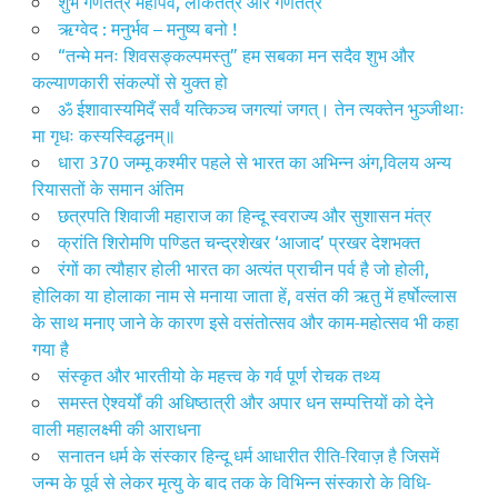
शुभ गणतंत्र महापर्व, लोकतंत्र और गणतंत्र
ऋग्वेद : मनुर्भ‌व – मनुष्य बनो !
“तन्मे मनः शिवसङ्कल्पमस्तु” हम सबका मन सदैव शुभ और
कल्याणकारी संकल्पों से युक्त हो
ॐ ईशावास्यमिदँ सर्वं यत्किञ्च जगत्यां जगत्। तेन त्यक्तेन भुञ्जीथाः
मा गृधः कस्यस्विद्धनम्॥
धारा 370 जम्मू कश्मीर पहले से भारत का अभिन्न अंग,विलय अन्य
रियासतों के समान अंतिम
छत्रपति शिवाजी महाराज का हिन्दू स्वराज्य और सुशासन मंत्र
क्रांति शिरोमणि पण्डित चन्द्रशेखर ‘आजाद’ प्रखर देशभक्त
रंगों का त्यौहार होली भारत का अत्यंत प्राचीन पर्व है जो होली,
होलिका या होलाका नाम से मनाया जाता हें, वसंत की ऋतु में हर्षोल्लास
के साथ मनाए जाने के कारण इसे वसंतोत्सव और काम-महोत्सव भी कहा
गया है
संस्कृत और भारतीयो के महत्त्व के गर्व पूर्ण रोचक तथ्य
समस्त ऐश्वर्यों की अधिष्ठात्री और अपार धन सम्पत्तियों को देने
वाली महालक्ष्मी की आराधना
सनातन धर्म के संस्कार हिन्दू धर्म आधारीत रीति-रिवाज़ है जिसमें
जन्म के पूर्व से लेकर मृत्यु के बाद तक के विभिन्न संस्कारो के विधि-