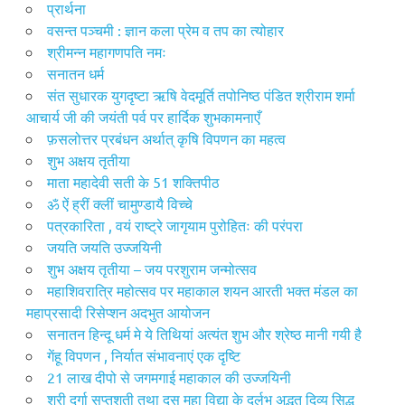
प्रार्थना
वसन्त पञ्चमी : ज्ञान कला प्रेम व तप का त्योहार
श्रीमन्न महागणपति नमः
सनातन धर्म
संत सुधारक युगदृष्टा ऋषि वेदमूर्ति तपोनिष्ठ पंडित श्रीराम शर्मा
आचार्य जी की जयंती पर्व पर हार्दिक शुभकामनाएँ
फ़सलोत्तर प्रबंधन अर्थात् कृषि विपणन का महत्व
शुभ अक्षय तृतीया
माता महादेवी सती के 51 शक्तिपीठ
ॐ ऐं ह्रीं क्लीं चामुण्डायै विच्चे
पत्रकारिता , वयं राष्ट्रे जागृयाम पुरोहितः की परंपरा
जयति जयति उज्जयिनी
शुभ अक्षय तृतीया – जय परशुराम जन्मोत्सव
महाशिवरात्रि महोत्सव पर महाकाल शयन आरती भक्त मंडल का
महाप्रसादी रिसेप्शन अदभुत आयोजन
सनातन हिन्दू धर्म मे ये तिथियां अत्यंत शुभ और श्रेष्ठ मानी गयी है
गेंहू विपणन , निर्यात संभावनाएं एक दृष्टि
21 लाख दीपो से जगमगाई महाकाल की उज्जयिनी
श्री दुर्गा सप्तशती तथा दस महा विद्या के दुर्लभ अद्भुत दिव्य सिद्ध