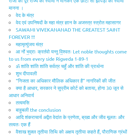
राजा को पूरे राज्य का स्वामी न मानकर एक छोटी सी झोपड़ी का स्वामी
मानना ।
वेद के मंत्र
वेद एवं उपनिषदों के महा मंत्र ज्ञान के अजस्त्र स्त्रोत महासागर
SAWAMI VIVEKANANAD THE GREATEST SAINT
FOREVER !!!
महामृत्युंजय मंत्र
आ नो॑ भ॒द्राः क्रत॑वो यन्तु वि॒श्वतः Let noble thoughts come
to us from every side Rigveda 1-89-1
ॐ शांति शांति शांति सर्वत्र चहुँ और शांति की प्रार्थना
शुभ दीपावली
“निजता का अधिकार मौलिक अधिकार है” नागरिकों की जीत
क्या है आधार, सरकार ने सुप्रीम कोर्ट को बताया, होगा 30 जून से
आधार अनिवार्य
तत्वमसि
​बाहुबली the conclusion
आदि शंकराचार्य अद्वैत वेदांत के प्रणेता, ब्रह्म और जीव मूलतः और
तत्वतः एक हैं
वैशाख शुक्ल तृतीया तिथि को अक्षय तृतीया कहते हैं, पौराणिक ग्रंथों