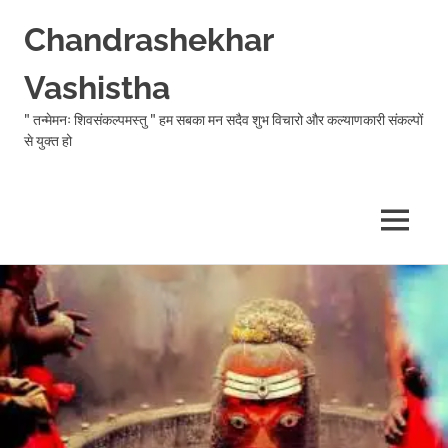
Chandrashekhar
Vashistha
" तन्मेमनः शिवसंकल्पमस्तु " हम सबका मन सदैव शुभ विचारो और कल्याणकारी संकल्पों
से युक्त हो
MENU
Skip
to
content