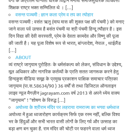
वर्गों के अप्रतिम योग्यता धारक विद्वान मनीषी समाजसुधारक विधिवेत्ता
शिक्षक राष्ट्र भक्त सम्मिलित थे । […]
वसन्त पञ्चमी : ज्ञान कला प्रेम व तप का त्योहार
वसन्त पञ्चमी : वसंत ऋतु (माघ मास की शुक्ल पक्ष की पंचमी ) को मनाए
जाने वाला पर्व उत्सव है बसंत पंचमी या श्री पंचमी हिन्दू त्यौहार है। इस
दिन विद्या की देवी सरस्वती, प्रेम के देवता कामदेव और विष्णु की पूजा
की जाती है। यह पूजा विशेष रूप से भारत, बांग्लादेश, नेपाल , थाईलैंड
[…]
ABOUT
व्यं राष्ट्रे जागृयाम पुरोहितः के धर्मसंकल्प को लेकर, संविधान के उद्देश्य,
मूल अधिकार और नागरिक कर्तव्यों के प्रति सतत जागरूक करने हेतु
हिन्दकुश मीडिया समूह के प्रमुख प्रकाशन पाक्षिक समाचार पत्रिका
जागृयाम (पा.स.58634/90 ) 36 वर्षों से तथा डिजिटल ऑनलाइन
लाइव न्यूज मैगज़ीन jagrayam.com वर्ष 2013 से अपने ध्येय वाक्य
“जागृयाम” ! “शोषण के विरुद्ध […]
अयोध्या के श्रीराम मंदिर पर लहराया रामराज्य का भगवा धर्मध्वज
अयोध्या में हुआ ध्वजारोहण कार्यक्रम सिर्फ एक रस्म नहीं, बल्कि विश्व
भर के हिंदुओं और सभी भारत वासी लोगों के लिए गर्व और उत्साह का
बड़ा क्षण बन चुका है. राम मंदिर की चोटी पर फहरने वाला धर्म ध्वज