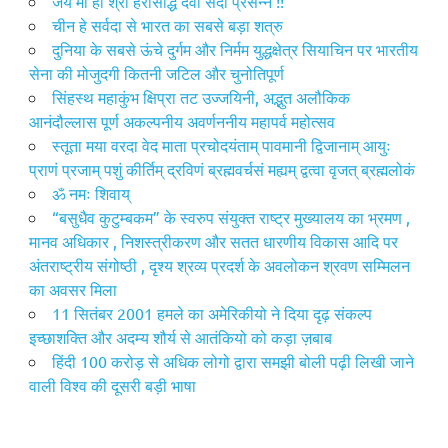
जय माँ हो श्री हरसिद्धि देवी सदा प्रसन्न !!
चीन हे सर्वदा से भारत का सबसे बड़ा शत्रु
दुनिया के सबसे ऊंचे दुर्गम और निर्मम युद्धक्षेत्र सियाचिन पर भारतीय
सेना की मोजुदगी कितनी जटिल और चुनोतिपूर्ण
सिंहस्थ महाकुंभ क्षिप्रा तट उज्जयिनी, अद्भुत अलौकिक
आनंदौल्लास पूर्ण अकल्पनीय अवर्णननीय महापर्व महोत्सव
स्तूता मया वरदा वेद माता प्रचोदयंताम् पावमानी द्विजानाम् आयुः
प्राणं प्रजाम् पशुं कीर्तिम् द्रविणं ब्रह्मवर्चसं मह्यम् द्वत्वा वृजत् ब्रह्मलोकं
ॐ नमः शिवाय्
“बसुधैव कुटुम्बकम” के स्वरुप संयुक्त राष्ट्र मुख्यालय का भ्रमण ,
मानव अधिकार , निशस्त्रीकरण और सतत धारणीय विकास आदि पर
अंतराष्ट्रीय संगोष्ठी , दृश्य श्रव्य प्रदर्श के अवलोकन श्रवण सम्मिलन
का अवसर मिला
11 सितंबर 2001 हमले का अमेरिकीयो ने दिया दृढ़ संकल्प
इच्छाशक्ति और अदम्य शौर्य से आतंकियो को कड़ा ज़बाब
हिंदी 100 करोड़ से अधिक लोगो द्वारा समझी बोली पढ़ी लिखी जाने
वाली विश्व की दूसरी बड़ी भाषा