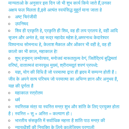
मान्यताओ के अनुसार इस दिन जो भी शुभ कार्य किये जाते हैं,उनका
अक्षय फल मिलता है,इसे अत्यंत स्वयंसिद्ध मुहूर्त माना जाता हे
अष्ट चिरंजीवी
उपनिषद
शिव ही प्रकृति हे, प्रकृति ही शिव, वह ही लय प्रलय हे, वही आदि
सृजन और अनंत हे, वह रूद्र महादेव महेश हे,अमरनाथ केदारेश्वर
विश्वनाथ सोमनाथ हे, केलाश मैकाल और ओंकार भी वही हे, वह ही
कालो का भी काल, महाकाल हे!
शुभ् हनुमान् जन्मोत्सव, मनोजवं मारूततुल्य वेगं, जितेंद्रियं बुद्धिमतां
वरिष्ठं, वातात्मजं वानरयूथ मुख्यं, श्रीरामदूतं शरणं प्रपध्दे:
यज्ञ, योग की विधि है जो परमात्मा द्वारा ही हृदय में सम्पन्न होती है।
जीव के अपने सत्य परिचय जो परमात्मा का अभिन्न ज्ञान और अनुभव है,
यज्ञ की पूर्णता है
महाकाल स्त्रोतम
धर्म
स्वस्तिक मंत्र या स्वस्ति मन्त्र शुभ और शांति के लिए प्रयुक्त होता
है। स्वस्ति = सु + अस्ति = कल्याण हो।
भारतीय संसकृति में सर्वाधिक महत्ता है शांति पाठ मन्त्र की
न्यायधीशों की नियुक्ति के लिये कालेजियम प्रणाली