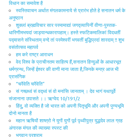
विधान का समावेश है
स्वस्तिवाचन अर्थात मंगलकामनाये से प्रारंभ होते हे सनातन धर्म के
अनुष्ठान
शुक्लां ब्रह्मविचार सार परमामाद्यां जगद्व्यापिनीं वीणा-पुस्तक-
धारिणीमभयदां जाड्यान्धकारापहाम्‌। हस्ते स्फटिकमालिकां विदधतीं
पद्मासने संस्थिताम्‌ वन्दे तां परमेश्वरीं भगवतीं बुद्धिप्रदां शारदाम्‌ !! शुभ
वसंतोत्सव महापर्व
हम करे राष्ट्र आराधन
वेद विश्व के प्राचीनतम साहित्य हैं,सनातन हिन्दुओं के आधारभूत
धर्मग्रन्थ, जिन्हें ईश्वर की वाणी माना जाता है,जिनके मन्त्र आज भी
प्रासंगिक
“चरैवेति चरैवेति”
सं गच्छध्वं सं वद्ध्वं सं वो मनांसि जानताम् । देव भागं यथापूर्वे
संजानाना उपासते ।। ऋग्वेद 10/191/2
हिंदु, वो व्यक्ति है जो भारत को अपनी पितृभूमि और अपनी पुण्यभूमि
दोनो मानता है
महान ऋषियों शाष्त्रो ने युगों युगों पूर्व पृथ्वीपुत्र युद्धदेव लाल ग्रह
अंगारक मंगल की व्याख्या स्पस्ट की
भगवान् परशुराम