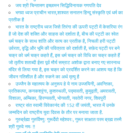
जय श्री चिन्तामण इच्छामन सिद्धिविनायक गणपति देव
भगवा ध्वज प्राचीन भारत,शाश्वत सनातन हिन्दू संस्कृति एवं धर्म का
प्रतीक है
भारत के राष्ट्रीय ध्वज जिसे तिरंगा की ऊपरी पट्टी में केसरिया रंग
है जो देश की शक्ति और साहस को दर्शाता है, बीच की पट्टी का श्वेत
धर्म चक्र के साथ शांति और सत्य का प्रतीक है, निचली हरी पट्टी
उर्वरता, वृद्धि और भूमि की पवित्रता को दर्शाती है, सफ़ेद पट्टी पर बने
चक्र को धर्म चक्र कहते हैं, इस धर्म चक्र को विधि का चक्र कहते हैं
जो तृतीय शताब्दी ईसा पूर्व मौर्य सम्राट अशोक द्वारा बनाए गए सारनाथ
मंदिर से लिया गया है, इस चक्र को प्रदर्शित करने का आशय यह है कि
जीवन गति‍शील है और रुकने का अर्थ मृत्यु है
उज्जैन के महात्मय के अनुरूप हे ये नाम उज्जयिनी, अवन्तिका,
प्रतिकल्पा, कनकश्रृंगा, कुशस्‍थली, पद्मावती, कुमुद्वती, अमरावती,
विशाला, अम्बिका, हिरण्यवती, भोगवती, नवतेरी नगर, शिवपुरी
राष्ट्र संत स्वामी विवेकानंद की 152 वीं जयंती, भारत में उनके
जन्मदिन को राष्ट्रीय युवा दिवस के तौर पर मनाया जाता है.
गुरुर्ब्रह्मा गुरुर्विष्णुः गुरूर्देवो महेश्वरः, गुरूर साक्षात परम ब्रह्म तस्मै
श्री गुरुवे नमः !!