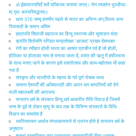
ॐ ईशावास्यमिदँ सर्वं यत्किञ्च जगत्यां जगत्। तेन त्यक्तेन भुञ्जीथाः
मा गृधः कस्यस्विद्धनम्॥
धारा 370 जम्मू कश्मीर पहले से भारत का अभिन्न अंग,विलय अन्य
रियासतों के समान अंतिम
छत्रपति शिवाजी महाराज का हिन्दू स्वराज्य और सुशासन मंत्र
क्रांति शिरोमणि पण्डित चन्द्रशेखर ‘आजाद’ प्रखर देशभक्त
रंगों का त्यौहार होली भारत का अत्यंत प्राचीन पर्व है जो होली,
होलिका या होलाका नाम से मनाया जाता हें, वसंत की ऋतु में हर्षोल्लास
के साथ मनाए जाने के कारण इसे वसंतोत्सव और काम-महोत्सव भी कहा
गया है
संस्कृत और भारतीयो के महत्त्व के गर्व पूर्ण रोचक तथ्य
समस्त ऐश्वर्यों की अधिष्ठात्री और अपार धन सम्पत्तियों को देने
वाली महालक्ष्मी की आराधना
सनातन धर्म के संस्कार हिन्दू धर्म आधारीत रीति-रिवाज़ है जिसमें
जन्म के पूर्व से लेकर मृत्यु के बाद तक के विभिन्न संस्कारो के विधि-
विधान का समावेश है
स्वस्तिवाचन अर्थात मंगलकामनाये से प्रारंभ होते हे सनातन धर्म के
अनुष्ठान
शुक्लां ब्रह्मविचार सार परमामाद्यां जगद्व्यापिनीं वीणा-पुस्तक-