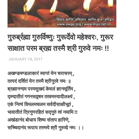
गुरुर्ब्रह्मा गुरुर्विष्णुः गुरूर्देवो महेश्वरः, गुरूर
साक्षात परम ब्रह्म तस्मै श्री गुरुवे नमः !!
JANUARY 18, 2017
CHA_ADMIN
BLOG
अखण्डमण्डलाकारं व्याप्तं येन चराचरम् ,
तत्पदं दर्शितं येन तस्मै श्रीगुरवे नमः ॥
ब्रह्मानन्दम परमसुखदं केवलं ज्ञानमूर्तिम ,
द्व्न्दातीतं गगनसद्र्षम तत्वमस्यादीलक्ष्यं ,
एकं नित्यं विमलमचलम सर्वदीसाक्षीभूतं ,
भावातीतं त्रिगुणरहितं सद्गुरुं त्वं नमामि !!
अखंडानंद बोधाय शिष्य संताप हारिणे,
सच्चिदानंद रूपाय तस्मये श्री गुरुव्य़े नमः ।।