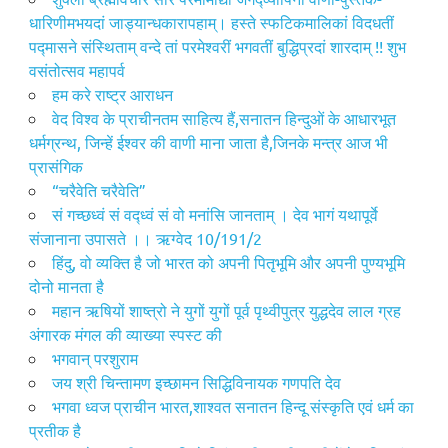
धारिणीमभयदां जाड्यान्धकारापहाम्‌। हस्ते स्फटिकमालिकां विदधतीं
पद्मासने संस्थिताम्‌ वन्दे तां परमेश्वरीं भगवतीं बुद्धिप्रदां शारदाम्‌ !! शुभ
वसंतोत्सव महापर्व
हम करे राष्ट्र आराधन
वेद विश्व के प्राचीनतम साहित्य हैं,सनातन हिन्दुओं के आधारभूत
धर्मग्रन्थ, जिन्हें ईश्वर की वाणी माना जाता है,जिनके मन्त्र आज भी
प्रासंगिक
“चरैवेति चरैवेति”
सं गच्छध्वं सं वद्ध्वं सं वो मनांसि जानताम् । देव भागं यथापूर्वे
संजानाना उपासते ।। ऋग्वेद 10/191/2
हिंदु, वो व्यक्ति है जो भारत को अपनी पितृभूमि और अपनी पुण्यभूमि
दोनो मानता है
महान ऋषियों शाष्त्रो ने युगों युगों पूर्व पृथ्वीपुत्र युद्धदेव लाल ग्रह
अंगारक मंगल की व्याख्या स्पस्ट की
भगवान् परशुराम
जय श्री चिन्तामण इच्छामन सिद्धिविनायक गणपति देव
भगवा ध्वज प्राचीन भारत,शाश्वत सनातन हिन्दू संस्कृति एवं धर्म का
प्रतीक है