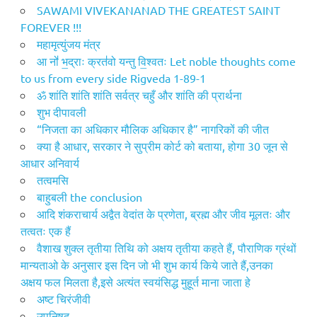
SAWAMI VIVEKANANAD THE GREATEST SAINT
FOREVER !!!
महामृत्युंजय मंत्र
आ नो॑ भ॒द्राः क्रत॑वो यन्तु वि॒श्वतः Let noble thoughts come
to us from every side Rigveda 1-89-1
ॐ शांति शांति शांति सर्वत्र चहुँ और शांति की प्रार्थना
शुभ दीपावली
“निजता का अधिकार मौलिक अधिकार है” नागरिकों की जीत
क्या है आधार, सरकार ने सुप्रीम कोर्ट को बताया, होगा 30 जून से
आधार अनिवार्य
तत्वमसि
​बाहुबली the conclusion
आदि शंकराचार्य अद्वैत वेदांत के प्रणेता, ब्रह्म और जीव मूलतः और
तत्वतः एक हैं
वैशाख शुक्ल तृतीया तिथि को अक्षय तृतीया कहते हैं, पौराणिक ग्रंथों
मान्यताओ के अनुसार इस दिन जो भी शुभ कार्य किये जाते हैं,उनका
अक्षय फल मिलता है,इसे अत्यंत स्वयंसिद्ध मुहूर्त माना जाता हे
अष्ट चिरंजीवी
उपनिषद