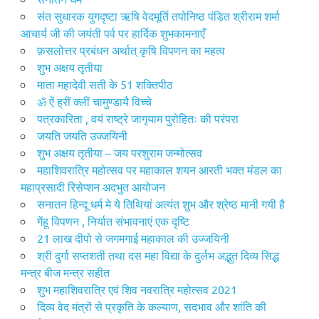
संत सुधारक युगदृष्टा ऋषि वेदमूर्ति तपोनिष्ठ पंडित श्रीराम शर्मा
आचार्य जी की जयंती पर्व पर हार्दिक शुभकामनाएँ
फ़सलोत्तर प्रबंधन अर्थात् कृषि विपणन का महत्व
शुभ अक्षय तृतीया
माता महादेवी सती के 51 शक्तिपीठ
ॐ ऐं ह्रीं क्लीं चामुण्डायै विच्चे
पत्रकारिता , वयं राष्ट्रे जागृयाम पुरोहितः की परंपरा
जयति जयति उज्जयिनी
शुभ अक्षय तृतीया – जय परशुराम जन्मोत्सव
महाशिवरात्रि महोत्सव पर महाकाल शयन आरती भक्त मंडल का
महाप्रसादी रिसेप्शन अदभुत आयोजन
सनातन हिन्दू धर्म मे ये तिथियां अत्यंत शुभ और श्रेष्ठ मानी गयी है
गेंहू विपणन , निर्यात संभावनाएं एक दृष्टि
21 लाख दीपो से जगमगाई महाकाल की उज्जयिनी
श्री दुर्गा सप्तशती तथा दस महा विद्या के दुर्लभ अद्भुत दिव्य सिद्ध
मन्त्र बीज मन्त्र सहीत
शुभ महाशिवरात्रि एवं शिव नवरात्रि महोत्सव 2021
दिव्य वेद मंत्रों से प्रकृति के कल्याण, सदभाव और शांति की