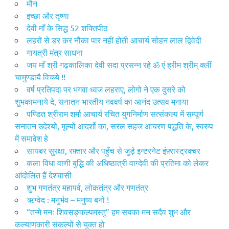
मौन
इच्छा और तृष्णा
देवी माँ के सिद्ध 52 शक्तिपीठ
लहरों से डर कर नौका पार नहीं होती आचार्य सोहन लाल द्विवेदी
गायत्री मंत्र साधना
जय माँ श्री गढ़कालिका देवी सदा प्रसन्न रहे ॐ एं ह्रीम श्रीम् क्लीं
चामुण्डायै विच्च्ये !!
वर्ष प्रतिपदा पर भगवा ध्वज लहराए, लोगो ने एक दुसरे को
शुभकामनाये दे, सनातन भारतीय नववर्ष का आनंद उत्सव मनाया
पण्डित श्रीराम शर्मा आचार्य रचित युगनिर्माण सत्संकल्प में सम्पूर्ण
सनातन उदेश्यो, मूल्यों आदर्शो का, सरल सहज आचरण पद्धति के, स्वरुप
में समावेश हे
सायबर सुरक्षा, रफ़्तार और पहुँच से जुड़े इन्टरनेट इंफ़्रास्ट्रक्चर
कला विधा वाणी बुद्धि की अधिष्ठात्री वाग्देवी की प्रतिमा को लेकर
आंदोलित हैं देशवासी
शुभ गणतंत्र महापर्व, लोकतंत्र और गणतंत्र
ऋग्वेद : मनुर्भ‌व – मनुष्य बनो !
“तन्मे मनः शिवसङ्कल्पमस्तु” हम सबका मन सदैव शुभ और
कल्याणकारी संकल्पों से युक्त हो