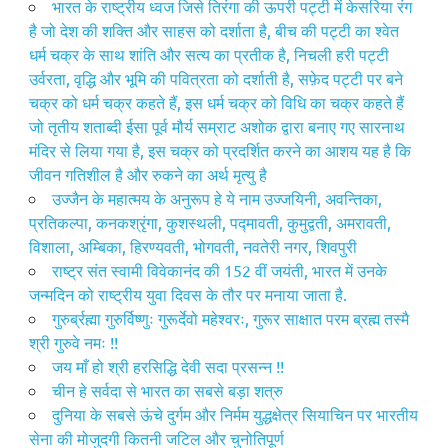
भारत के राष्ट्रीय ध्वज जिसे तिरंगा की ऊपरी पट्टी में केसरिया रंग
है जो देश की शक्ति और साहस को दर्शाता है, बीच की पट्टी का श्वेत
धर्म चक्र के साथ शांति और सत्य का प्रतीक है, निचली हरी पट्टी
उर्वरता, वृद्धि और भूमि की पवित्रता को दर्शाती है, सफ़ेद पट्टी पर बने
चक्र को धर्म चक्र कहते हैं, इस धर्म चक्र को विधि का चक्र कहते हैं
जो तृतीय शताब्दी ईसा पूर्व मौर्य सम्राट अशोक द्वारा बनाए गए सारनाथ
मंदिर से लिया गया है, इस चक्र को प्रदर्शित करने का आशय यह है कि
जीवन गति‍शील है और रुकने का अर्थ मृत्यु है
उज्जैन के महात्मय के अनुरूप हे ये नाम उज्जयिनी, अवन्तिका,
प्रतिकल्पा, कनकश्रृंगा, कुशस्‍थली, पद्मावती, कुमुद्वती, अमरावती,
विशाला, अम्बिका, हिरण्यवती, भोगवती, नवतेरी नगर, शिवपुरी
राष्ट्र संत स्वामी विवेकानंद की 152 वीं जयंती, भारत में उनके
जन्मदिन को राष्ट्रीय युवा दिवस के तौर पर मनाया जाता है.
गुरुर्ब्रह्मा गुरुर्विष्णुः गुरूर्देवो महेश्वरः, गुरूर साक्षात परम ब्रह्म तस्मै
श्री गुरुवे नमः !!
जय माँ हो श्री हरसिद्धि देवी सदा प्रसन्न !!
चीन हे सर्वदा से भारत का सबसे बड़ा शत्रु
दुनिया के सबसे ऊंचे दुर्गम और निर्मम युद्धक्षेत्र सियाचिन पर भारतीय
सेना की मोजुदगी कितनी जटिल और चुनोतिपूर्ण