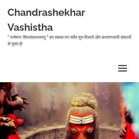
Chandrashekhar
Vashistha
" तन्मेमनः शिवसंकल्पमस्तु " हम सबका मन सदैव शुभ विचारो और कल्याणकारी संकल्पों
से युक्त हो
MENU
Skip
to
content