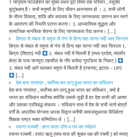
1 जागृयाम फाउंडेशन का मुख्य लक्ष्य पूरा विश्व एक परिवार , वसुधैव
कुटुंबकम् है। सभी मनुष्यों के लिए जीवन आनन्दमय हो । 2. सभी लोगों
के भीतर दिव्यता, शांति और सदभाव के लिए जागरूकता उत्पन्न कर स्वर्ग
के अवतरण की स्थिति प्राप्त करना। 3. आध्यात्मिक शुद्धता और
सामाजिक मानसिक चेतना के लिए जागरूकता पैदा करना। […]
क्षिप्रा से चंबल से यमुना से गंगा से हिन्द महा सागर नदी जल सिस्टम
क्षिप्रा से चंबल से यमुना से गंगा से हिन्द महा सागर नदी जल सिस्टम 1.
क्षिप्रा (शिप्रा) नदी
2. चंबल नदी में मिलती है (मध्य प्रदेश, मंदसौर
क्षेत्र के पास भानपुरा तहसील के गाँव धनोदा गुराडिया के निकट )
3. चंबल नदी आगे चलकर यमुना में मिलती है (पचनदा, इटावा – UP)
[…]
देश बना गणतंत्र , सर्वोच्च बन लागू हुआ भारत का संविधान
देश बना गणतंत्र , सर्वोच्च बन लागू हुआ भारत का संविधान , क्यो है
भारत का संविधान सर्वोच्च क्योंकि उससे जुड़ी है हर देश वासी की आत्मा
और उसका प्रतिबद्ध संकल्प । संविधान सभा में देश के सभी भागो क्षेत्रों
वर्गों के अप्रतिम योग्यता धारक विद्वान मनीषी समाजसुधारक विधिवेत्ता
शिक्षक राष्ट्र भक्त सम्मिलित थे । […]
वसन्त पञ्चमी : ज्ञान कला प्रेम व तप का त्योहार
वसन्त पञ्चमी : वसंत ऋतु (माघ मास की शुक्ल पक्ष की पंचमी ) को मनाए