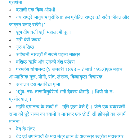
प्रार्थना
ब्राह्मी एक दिव्य औषधी
वयं राष्ट्रे जागृयाम पुरोहिताः हम पुरोहित राष्ट्र को सदैव जीवंत और
जाग्रत बनाए रखेंगे।’
शुभ दीपावली श्री महालक्ष्मी पूजा
श्री देवी कवचं
गुरु वसिष्ठ
अश्विनी नक्षत्रों में सबसे पहला नक्षत्र
वशिष्ठ ऋषि और उनकी वंश परंपरा
परमहंस योगानन्द (5 जनवरी 1893 – 7 मार्च 1952)एक महान
आध्यात्मिक गुरू, योगी, संत, लेखक, दिव्यादृष्टा विचारक
सनातन दस महाविद्या पूजा
भूर्भुवः स्वः तत्सवितुर्वरेण्यं भर्गो देवस्य धीमहि । धियो यो नः
प्रचोदयात् ।।
महर्षि दयानन्द के शब्दों में – मूर्ति-पूजा वैसे है । जैसे एक चक्रवर्ती
राजा को पूरे राज्य का स्वामी न मानकर एक छोटी सी झोपड़ी का स्वामी
मानना ।
वेद के मंत्र
वेद एवं उपनिषदों के महा मंत्र ज्ञान के अजस्त्र स्त्रोत महासागर