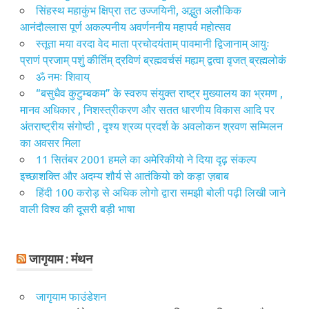
सिंहस्थ महाकुंभ क्षिप्रा तट उज्जयिनी, अद्भुत अलौकिक
आनंदौल्लास पूर्ण अकल्पनीय अवर्णननीय महापर्व महोत्सव
स्तूता मया वरदा वेद माता प्रचोदयंताम् पावमानी द्विजानाम् आयुः
प्राणं प्रजाम् पशुं कीर्तिम् द्रविणं ब्रह्मवर्चसं मह्यम् द्वत्वा वृजत् ब्रह्मलोकं
ॐ नमः शिवाय्
“बसुधैव कुटुम्बकम” के स्वरुप संयुक्त राष्ट्र मुख्यालय का भ्रमण ,
मानव अधिकार , निशस्त्रीकरण और सतत धारणीय विकास आदि पर
अंतराष्ट्रीय संगोष्ठी , दृश्य श्रव्य प्रदर्श के अवलोकन श्रवण सम्मिलन
का अवसर मिला
11 सितंबर 2001 हमले का अमेरिकीयो ने दिया दृढ़ संकल्प
इच्छाशक्ति और अदम्य शौर्य से आतंकियो को कड़ा ज़बाब
हिंदी 100 करोड़ से अधिक लोगो द्वारा समझी बोली पढ़ी लिखी जाने
वाली विश्व की दूसरी बड़ी भाषा
जागृयाम : मंथन
जागृयाम फाउंडेशन