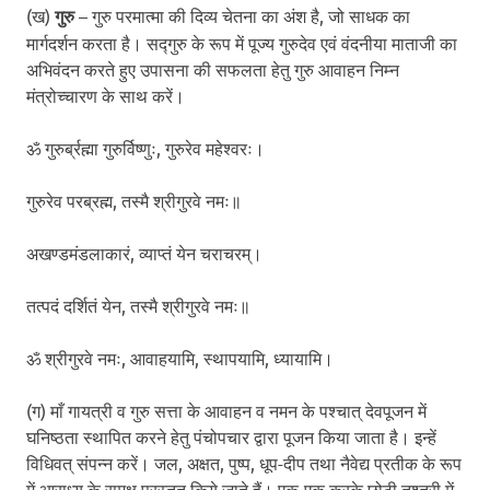
(ख)
गुरु
– गुरु परमात्मा की दिव्य चेतना का अंश है, जो साधक का
मार्गदर्शन करता है। सद्गुरु के रूप में पूज्य गुरुदेव एवं वंदनीया माताजी का
अभिवंदन करते हुए उपासना की सफलता हेतु गुरु आवाहन निम्न
मंत्रोच्चारण के साथ करें।
ॐ गुरुर्ब्रह्मा गुरुर्विष्णुः, गुरुरेव महेश्वरः।
गुरुरेव परब्रह्म, तस्मै श्रीगुरवे नमः॥
अखण्डमंडलाकारं, व्याप्तं येन चराचरम्।
तत्पदं दर्शितं येन, तस्मै श्रीगुरवे नमः॥
ॐ श्रीगुरवे नमः, आवाहयामि, स्थापयामि, ध्यायामि।
(ग) माँ गायत्री व गुरु सत्ता के आवाहन व नमन के पश्चात् देवपूजन में
घनिष्ठता स्थापित करने हेतु पंचोपचार द्वारा पूजन किया जाता है। इन्हें
विधिवत् संपन्न करें। जल, अक्षत, पुष्प, धूप-दीप तथा नैवेद्य प्रतीक के रूप
में आराध्य के समक्ष प्रस्तुत किये जाते हैं। एक-एक करके छोटी तश्तरी में