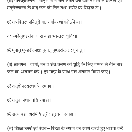
(अ)
पवित्रीकरण
– बाएँ हाथ में जल लेकर उसे दाहिने हाथ से ढँक लें एवं
मंत्रोच्चारण के बाद जल को सिर तथा शरीर पर छिड़क लें।
ॐ अपवित्रः पवित्रो वा, सर्वावस्थांगतोऽपि वा।
यः स्मरेत्पुण्डरीकाक्षं स बाह्याभ्यन्तरः शुचिः॥
ॐ पुनातु पुण्डरीकाक्षः पुनातु पुण्डरीकाक्षः पुनातु।
(ब)
आचमन
– वाणी, मन व अंतःकरण की शुद्धि के लिए चम्मच से तीन बार
जल का आचमन करें। हर मंत्र के साथ एक आचमन किया जाए।
ॐ अमृतोपस्तरणमसि स्वाहा।
ॐ अमृतापिधानमसि स्वाहा।
ॐ सत्यं यशः श्रीर्मयि श्रीः श्रयतां स्वाहा।
(स)
शिखा स्पर्श एवं वंदन
– शिखा के स्थान को स्पर्श करते हुए भावना करें