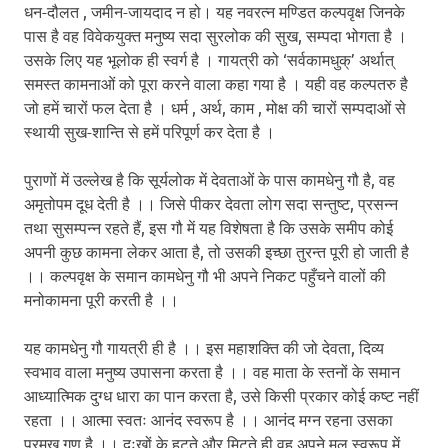
धन-दौलत , जमीन-जायदाद न हो। यह नवरत्न मण्डित कल्पवृक्ष जिनके
पास है वह विवेकयुक्त मनुष्य सदा सुरलोक की सुख, सम्पदा भोगता है ।
उसके लिए यह भूलोक ही स्वर्ग है । गायत्री को ‘सर्वकामधुक्’ अर्थात्
समस्त कामनाओं को पूरा करने वाला कहा गया है । यही वह कल्पतरु है
जो हमें चारों फल देता है । धर्म , अर्थ, काम , मोक्ष की चारों सम्पदाओं से
स्थायी सुख-शान्ति से हमें परिपूर्ण कर देता है ।
पुराणों में उल्लेख है कि सूर्यलोक में देवताओं के पास कामधेनु गौ है, वह
अमृतोपम दूध देती है ।। जिसे पीकर देवता लोग सदा सन्तुष्ट, प्रसन्न
तथा सुसम्पन्न रहते हैं, इस गौ में यह विशेषता है कि उसके समीप कोई
अपनी कुछ कामना लेकर आता है, तो उसकी इच्छा तुरन्त पूरी हो जाती है
।। कल्पवृक्ष के समान कामधेनु गौ भी अपने निकट पहुँचने वालों की
मनोकामना पूरी करती है ।।
यह कामधेनु गौ गायत्री ही है ।। इस महाशक्ति की जो देवता, दिव्य
स्वभाव वाला मनुष्य उपासना करता है ।। वह माता के स्तनों के समान
आध्यात्मिक दुग्ध धारा का पान करता है, उसे किसी प्रकार कोई कष्ट नहीं
रहता ।। आत्मा स्वतः आनंद स्वरूप है ।। आनंद मग्न रहना उसका
प्रमुख गुण है ।। दुःखों के हटते और मिटते ही वह अपने मूल स्वरूप में