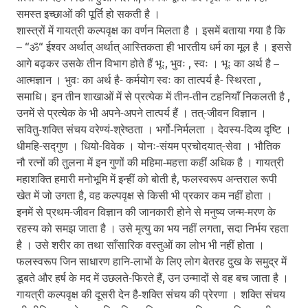
समस्त इच्छाओं की पूर्ति हो सकती है ।
शास्त्रों में गायत्री कल्पवृक्ष का वर्णन मिलता है । इसमें बताया गया है कि
– “ॐ“ ईश्वर अर्थात् अर्थात् आस्तिकता ही भारतीय धर्म का मूल है । इससे
आगे बढ़कर उसके तीन विभाग होते हैं भूः, भुवः , स्वः । भूः का अर्थ है –
आत्मज्ञान । भुवः का अर्थ है- कर्मयोग स्वः का तात्पर्य है- स्थिरता ,
समाधि। इन तीन शाखाओं में से प्रत्येक में तीन-तीन टहनियाँ निकलती है ,
उनमें से प्रत्येक के भी अपने-अपने तात्पर्य हैं । तत्-जीवन विज्ञान ।
सवितु-शक्ति संचय वरेण्यं-श्रेष्ठता । भर्गो-निर्मलता । देवस्य-दिव्य दृष्टि ।
धीमहि-सद्गुण । धियो-विवेक । योनः-संयम प्रचोदयात्-सेवा । भौतिक
नौ रत्नों की तुलना में इन गुणों की महिमा-महत्ता कहीं अधिक है । गायत्री
महाशक्ति हमारी मनोभूमि में इन्हीं को बोती है, फलस्वरूप अन्तराल रूपी
खेत में जो उगता है, वह कल्पवृक्ष से किसी भी प्रकार कम नहीं होता ।
इनमें से प्रथम-जीवन विज्ञान की जानकारी होने से मनुष्य जन्म-मरण के
रहस्य को समझ जाता है । उसे मृत्यु का भय नहीं लगता, सदा निर्भय रहता
है । उसे शरीर का तथा साँसारिक वस्तुओं का लोभ भी नहीं होता ।
फलस्वरूप जिन साधारण हानि-लाभों के लिए लोग बेतरह दुख के समुद्र में
डूबते और हर्ष के मद में उछलते-फिरते हैं, उन उन्मादों से वह बच जाता है ।
गायत्री कल्पवृक्ष की दूसरी देन है-शक्ति संचय की प्रेरणा । शक्ति संचय