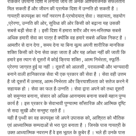
रोककर उपयोगी दिशा में लगाया जाय तो अनेक आश्चर्यजनक सफलतायें
मिल सकती हैं और जीवन की प्रत्येक दिशा में उन्नति हो सकती है ।
गायत्री कल्पवृक्ष का नवाँ नवरत्न है-प्रचोदयात् सेवा। सहायता, सहयोग
,प्रेरणा, उन्नति की ओर, सुविधा की ओर किसी को बढ़ाना यह उसकी
सबसे बड़ी सेवा है । इसी दिशा में हमारा शरीर और मन-मस्तिष्क सबसे
अधिक हमारी सेवा का पात्र है क्योंकि वह हमारे सबसे अधिक निकट है ।
आमतौर से दान देगा , समय देना या बिना मूल्य अपनी शारीरिक मानसिक
शक्ति किसी को देना सेवा कहा जाता है और यह अपेक्षा नहीं की जाती कि
हमारे इस त्याग से दूसरों में कोई क्रिया शक्ति , आत्म निर्भरता, स्फूर्ति-
प्रेरणा जाग्रत हुई या नहीं । दूसरों को आलसी , परावलम्बी और भाग्यवादी
बनाने वाली हानिकारक सेवा भी एक प्रकार की सेवा है । सेवा वही उत्तम
है जो दूसरों में उत्साह, आत्म-निर्भरता और क्रियाशीलता को सतेज करने में
सहायक हो । सेवा का फल है-उन्नति । सेवा द्वारा अपने को तथा दूसरों
को समुन्नत बनाना, संसार को अधिक आनन्दमय बनाना सबसे महान पुण्य
कार्य है । इस प्रकार के सेवाभावी पुण्यात्मा साँसारिक और आत्मिक दृष्टि
से सदा सुखी और सन्तुष्ट रहते हैं ।
यही है पृथ्वी का वह कल्पवृक्ष जो अपने उपासक को, आश्रित को भौतिक
एवं आध्यात्मिक सम्पदाओं से भरा पूरा बनाता है । जिनके पास गायत्री के
उक्त आध्यात्मिक नवरत्न हैं वे इस भूतल के कुबेर हैं । भले ही उनके पास