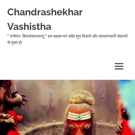
Chandrashekhar
Vashistha
" तन्मेमनः शिवसंकल्पमस्तु " हम सबका मन सदैव शुभ विचारो और कल्याणकारी संकल्पों
से युक्त हो
MENU
Skip
to
content