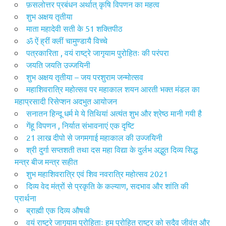
फ़सलोत्तर प्रबंधन अर्थात् कृषि विपणन का महत्व
शुभ अक्षय तृतीया
माता महादेवी सती के 51 शक्तिपीठ
ॐ ऐं ह्रीं क्लीं चामुण्डायै विच्चे
पत्रकारिता , वयं राष्ट्रे जागृयाम पुरोहितः की परंपरा
जयति जयति उज्जयिनी
शुभ अक्षय तृतीया – जय परशुराम जन्मोत्सव
महाशिवरात्रि महोत्सव पर महाकाल शयन आरती भक्त मंडल का
महाप्रसादी रिसेप्शन अदभुत आयोजन
सनातन हिन्दू धर्म मे ये तिथियां अत्यंत शुभ और श्रेष्ठ मानी गयी है
गेंहू विपणन , निर्यात संभावनाएं एक दृष्टि
21 लाख दीपो से जगमगाई महाकाल की उज्जयिनी
श्री दुर्गा सप्तशती तथा दस महा विद्या के दुर्लभ अद्भुत दिव्य सिद्ध
मन्त्र बीज मन्त्र सहीत
शुभ महाशिवरात्रि एवं शिव नवरात्रि महोत्सव 2021
दिव्य वेद मंत्रों से प्रकृति के कल्याण, सदभाव और शांति की
प्रार्थना
ब्राह्मी एक दिव्य औषधी
वयं राष्ट्रे जागृयाम पुरोहिताः हम पुरोहित राष्ट्र को सदैव जीवंत और