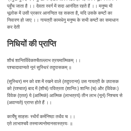
पहुँच जाता है ।। देवता स्वर्ग में सदा आनंदित रहते हैं ।। मनुष्य भी
भूलोक में उसी प्रकार आनन्दित रह सकता है, यदि उसके कष्टों का
निवारण हो जाए ।। गायत्री कामधेनु मनुष्य के सभी कष्टों का समाधान
कर देती
निधियों की प्राप्ति
शौचं शान्तिर्विवेकश्चैतल्लाभ त्रयमात्मिकम् ।।
पश्चादावाप्यते नूनं सुस्थिरं तदुपासकम् ॥
(सुस्थिर) मन को वश में रखने वाले (तदुपरान्त) उस गायत्री के उपासक
को (पश्चात्) बाद में (शौचं) पवित्रता (शान्तिः) शान्ति (च) और (विवेकः)
विवेक (एतत्) ये (आत्मिकं) आत्मिक (लाभत्रयं) तीन लाभ (नूनं) निश्चय से
(अवाप्यते) प्राप्त होते हैं ।।
कार्येषु साहसः स्थैर्यं कर्मनिष्ठा तथैव च ।।
एते लाभाश्चवै तस्माज्यन्तेमानसास्त्रयः ॥