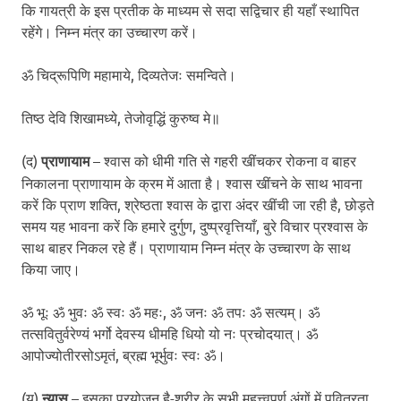
कि गायत्री के इस प्रतीक के माध्यम से सदा सद्विचार ही यहाँ स्थापित
रहेंगे। निम्न मंत्र का उच्चारण करें।
ॐ चिद्रूपिणि महामाये, दिव्यतेजः समन्विते।
तिष्ठ देवि शिखामध्ये, तेजोवृद्धिं कुरुष्व मे॥
(द)
प्राणायाम
– श्वास को धीमी गति से गहरी खींचकर रोकना व बाहर
निकालना प्राणायाम के क्रम में आता है। श्वास खींचने के साथ भावना
करें कि प्राण शक्ति, श्रेष्ठता श्वास के द्वारा अंदर खींची जा रही है, छोड़ते
समय यह भावना करें कि हमारे दुर्गुण, दुष्प्रवृत्तियाँ, बुरे विचार प्रश्वास के
साथ बाहर निकल रहे हैं। प्राणायाम निम्न मंत्र के उच्चारण के साथ
किया जाए।
ॐ भूः ॐ भुवः ॐ स्वः ॐ महः, ॐ जनः ॐ तपः ॐ सत्यम्। ॐ
तत्सवितुर्वरेण्यं भर्गो देवस्य धीमहि धियो यो नः प्रचोदयात्। ॐ
आपोज्योतीरसोऽमृतं, ब्रह्म भूर्भुवः स्वः ॐ।
(य)
न्यास
– इसका प्रयोजन है-शरीर के सभी महत्त्वपूर्ण अंगों में पवित्रता