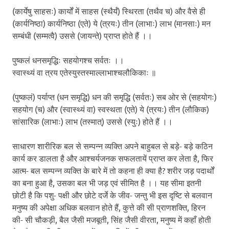
(कार्येषु साहसः) कार्यों में साहस (स्थैर्यं) स्थिरता (तथैव च) और वैसे ही
(कार्यनिष्ठा) कार्यनिष्ठा (एते) ये (त्रयः) तीन (लाभाः) लाभ (मानसाः) मन
सम्बंधी (सम्मत्वै) उससे (जायन्ते) प्राप्त होते हैं ।।
पुष्कलं धनसमृद्धिः सहयोगश्च सर्वतः ।।
स्वास्थ्यं वा त्रय एतेस्युस्तस्माल्लाभाश्चलौकिकाः ॥
(पुष्कलं) पर्याप्त (धन समृद्धि) धन की समृद्धि (सर्वतः) सब ओर से (सहयोगः)
सहयोग (च) और (स्वास्थ्यं वा) स्वस्थता (एते) ये (त्रयः) तीन (लौकिक)
सांसारिक (लाभाः) लाभ (तस्मात्) उससे (स्युः) होते हैं ।।
साधारण शारीरिक बल से सम्पन्न व्यक्ति अपने बाहुबल से बड़े- बड़े कठिन
कार्य कर डालता है और आश्चर्यजनक सफलतायें प्राप्त कर लेता है, फिर
आत्म- बल सम्पन्न व्यक्ति के बारे में तो कहना ही क्या है? शरीर जड़ पदार्थों
का बना हुआ है, उसका बल भी जड़ एवं सीमित है ।। यह सीमा इतनी
छोटी है कि पशु- पक्षी और छोटे दर्जे के जीव- जन्तु भी इस दृष्टि से बलवान
मनुष्य की अपेक्षा अधिक बलवान होते हैं, कुत्ते की सी प्राणशक्ति, हिरन
की- सी चौकड़ी, बैल जैसी मजबूती, सिंह जैसी वीरता, मनुष्य में कहाँ होती