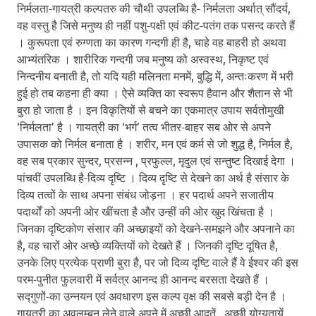
निर्मलता-गायत्री कल्पतरु की चौथी उपलब्धि है- निर्मलता अर्थात् सौंदर्य,
वह वस्तु है जिसे मनुष्य ही नहीं पशु-पक्षी एवं कीट-पतंग तक पसन्द करते हैं
। कुरूपता एवं रुग्णता का कारण गन्दगी ही है, चाहे वह बाहरी हो अथवा
आभ्यंतरिक । शारीरिक गन्दगी जब मनुष्य को अस्वस्थ, निकृष्ट एवं
निन्दनीय बनाती है, तो यदि यही मलिनता मनमें, बुद्धि में, अन्तःकरण में भरी
हुई हो तब कहना ही क्या । ऐसे व्यक्ति का स्वरूप हैवान और शैतान से भी
बुरा हो जाता है । इन विकृतियों से बचने का एकमात्र उपाय सर्वतोमुखी
‘निर्मलता’ है । गायत्री का ‘भर्ग’ तत्व भीतर-बाहर सब ओर से अपने
उपासक को निर्मल बनाता है । शरीर, मन एवं कर्म से जो शुद्ध है, निर्मल है,
वह सब प्रकार सुन्दर, प्रसन्न , प्रफुल्ल, मृदुल एवं सन्तुष्ट दिखाई देगा ।
पांचवीं उपलब्धि है-दिव्य दृष्टि । दिव्य दृष्टि से देखने का अर्थ है संसार के
दिव्य तत्वों के साथ अपना संबंध जोड़ना । हर पदार्थ अपने सजातीय
पदार्थों को अपनी ओर खींचता है और उन्हीं की ओर खुद खिंचता है ।
जिनका दृष्टिकोण संसार की अच्छाइयों को देखने-समझने और अपनाने का
है, वह चारों ओर अच्छे व्यक्तियों को देखते हैं । जिनकी दृष्टि दूषित है,
उनके लिए प्रत्येक प्राणी बुरा है, पर जो दिव्य दृष्टि वाले हैं वे ईश्वर की इस
परम-पुनीत फुलवारी में सर्वत्र आनन्द ही आनन्द बरसता देखते हैं ।
सद्गुणों-का उन्नयन एवं अवधारण इस कल्प वृक्ष की सबसे बड़ी देन है ।
गायत्री का अवलम्बन लेने वाले अपने में अच्छी आदतें , अच्छी योग्यतायें