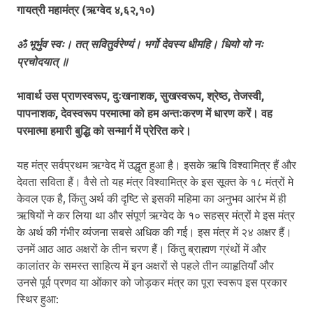
गायत्री महामंत्र
(ऋग्वेद ४,६२,१०)
ॐ भूर्भुव स्वः।
तत् सवितुर्वरेण्यं।
भर्गो देवस्य धीमहि।
धियो यो नः
प्रचोदयात् ॥
भावार्थ
उस प्राणस्वरूप, दुःखनाशक, सुखस्वरूप, श्रेष्ठ, तेजस्वी,
पापनाशक, देवस्वरूप परमात्मा को हम अन्तःकरण में धारण करें। वह
परमात्मा हमारी बुद्धि को सन्मार्ग में प्रेरित करे।
यह मंत्र सर्वप्रथम ऋग्वेद में उद्धृत हुआ है। इसके ऋषि विश्वामित्र हैं और
देवता सविता हैं। वैसे तो यह मंत्र विश्वामित्र के इस सूक्त के १८ मंत्रों मे
केवल एक है, किंतु अर्थ की दृष्टि से इसकी महिमा का अनुभव आरंभ में ही
ऋषियों ने कर लिया था और संपूर्ण ऋग्वेद के १० सहस्र मंत्रों मे इस मंत्र
के अर्थ की गंभीर व्यंजना सबसे अधिक की गई। इस मंत्र में २४ अक्षर हैं।
उनमें आठ आठ अक्षरों के तीन चरण हैं। किंतु ब्राह्मण ग्रंथों में और
कालांतर के समस्त साहित्य में इन अक्षरों से पहले तीन व्याहृतियाँ और
उनसे पूर्व प्रणव या ओंकार को जोड़कर मंत्र का पूरा स्वरूप इस प्रकार
स्थिर हुआ: