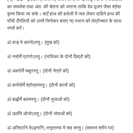
का समावेश तथा अंतः की चेतना को जगाना ताकि देव-पूजन जैसा श्रेष्ठ
कृत्य किया जा सके। बाएँ हाथ की हथेली में जल लेकर दाहिने हाथ की
पाँचों उँगलियों को उनमें भिगोकर बताए गए स्थान को मंत्रोच्चार के साथ
स्पर्श करें।
ॐ वाङ् मे आस्येऽस्तु। (मुख को)
ॐ नसोर्मे प्राणोऽस्तु। (नासिका के दोनों छिद्रों को)
ॐ अक्ष्णोर्मे चक्षुरस्तु। (दोनों नेत्रों को)
ॐ कर्णयोर्मे श्रोत्रमस्तु। (दोनों कानों को)
ॐ बाह्वोर्मे बलमस्तु। (दोनों भुजाओं को)
ॐ ऊर्वोमे ओजोऽस्तु। (दोनों जंघाओं को)
ॐ अरिष्टानि मेऽङ्गानि, तनूस्तन्वा मे सह सन्तु। (समस्त शरीर पर)