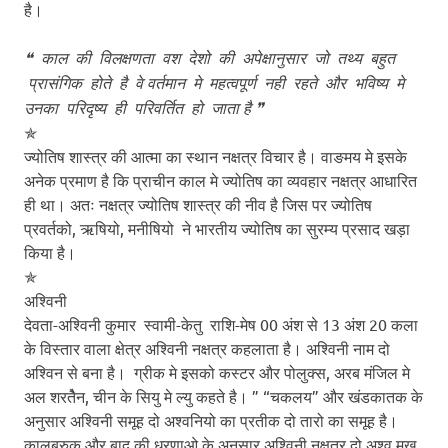
है।
❝ काल की विलक्षणता वश देशो की अपेक्षानुसार जो तथ्य बहुत
प्रासंगिक होते है वे वर्तमान मे महत्वपूर्ण नही रहते और भविष्य मे
उनका परिदृष्य ही परिवर्तित हो जाता है
❞
✯
ज्योतिष शास्त्र की आत्मा का स्थान नक्षत्र विचार है। वाङमय मे इसके
अनेक प्रमाण है कि प्राचीन काल मे ज्योतिष का व्यवहार नक्षत्र आधारित
ही था। अतः नक्षत्र ज्योतिष शास्त्र की नीव है जिस पर ज्योतिष
प्रवर्तको, ऋषियो, मनीषियो ने भारतीय ज्योतिष का सुरम्य प्रसाद खड़ा
किया है।
✯
अश्विनी
देवता-अश्विनी कुमार स्वामी-केतु राशि-मेष 00 अंश से 13 अंश 20 कला
के विस्तार वाला क्षेत्र अश्विनी नक्षत्र कहलाता है। अश्विनी नाम दो
अश्विन से बना है। ग्रीक मे इसको कस्टर और पोलुक्स, अरब मंजिल मे
अल शरतेैन, चीन के सियु मे ल्यु कहते है। ” “चकलय” और खंडकातक के
अनुसार अश्विनी समूह दो अश्वनियो का प्रतीक दो तारो का समूह है।
कालब्रुक और बाद की धरणाओ के अनुसार अश्विनी नक्षत्र दो अश्व मुख