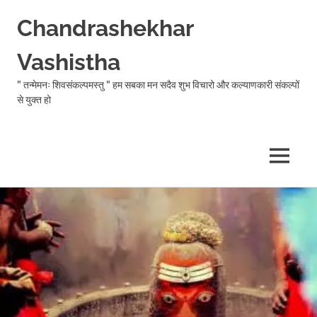
Chandrashekhar
Vashistha
" तन्मेमनः शिवसंकल्पमस्तु " हम सबका मन सदैव शुभ विचारो और कल्याणकारी संकल्पों
से युक्त हो
MENU
Skip
to
content