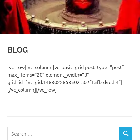
BLOG
[vc_row][vc_column][vc_basic_grid post_type=”post”
max_items=”20″ element_width=”3″
grid_id=”vc_gid:1483022853502-a02f15fb-d6ed-4″]
[/vc_column][/vc_row]
Search
SEARCH
for: