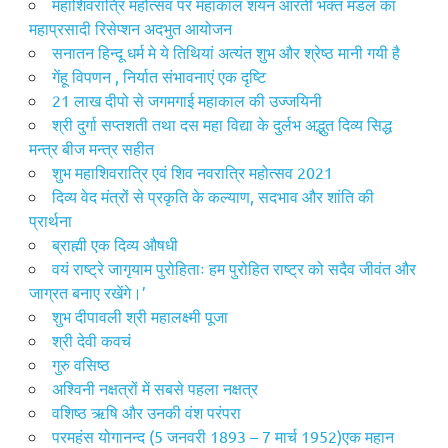
महाशिवरात्रि महोत्सव पर महाकाल शयन आरती भक्त मंडल का
महाप्रसादी रिसेप्शन अदभुत आयोजन
सनातन हिन्दू धर्म मे ये तिथियां अत्यंत शुभ और श्रेष्ठ मानी गयी है
गेंहू विपणन , निर्यात संभावनाएं एक दृष्टि
21 लाख दीपो से जगमगाई महाकाल की उज्जयिनी
श्री दुर्गा सप्तशती तथा दस महा विद्या के दुर्लभ अद्भुत दिव्य सिद्ध
मन्त्र बीज मन्त्र सहीत
शुभ महाशिवरात्रि एवं शिव नवरात्रि महोत्सव 2021
दिव्य वेद मंत्रों से प्रकृति के कल्याण, सदभाव और शांति की
प्रार्थना
ब्राह्मी एक दिव्य औषधी
वयं राष्ट्रे जागृयाम पुरोहिताः हम पुरोहित राष्ट्र को सदैव जीवंत और
जाग्रत बनाए रखेंगे।’
शुभ दीपावली श्री महालक्ष्मी पूजा
श्री देवी कवचं
गुरु वसिष्ठ
अश्विनी नक्षत्रों में सबसे पहला नक्षत्र
वशिष्ठ ऋषि और उनकी वंश परंपरा
परमहंस योगानन्द (5 जनवरी 1893 – 7 मार्च 1952)एक महान