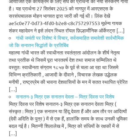
आयोजित एक कार्यक्रम के लिए संघ की प्रार्थना का नया संस्करण गाया
है। यह प्रार्थना 27 सितंबर 2025 को नागपुर में आरएसएस के
सरसंघचालक मोहन भागवत द्वारा जारी की गई थी। लिंक देखें
ae5c0e77-0d73-4fd0-b2e8-c8c757297553 मूर्धन्य गायक
शंकर महादेवन ने इसे लंदन स्थित रॉयल फ़िल्हार्मोनिक ऑर्केस्ट्रा […]
गांधी जयंती पर विशेष! ये विचार, सर्वसमाहित समावेशी सार्वभौमिक
जो कि सनातन सिद्धांतों के प्रतिबिंब
महात्मा गांधी भारत की स्वाधीनता स्वतंत्रता आंदोलन के शीर्ष नेतृत्व
तथा प्रतीक थे जिसमें पूरा भारतवर्ष देश तथा समाज सम्मिलित थे
वस्तुतः स्वाधीनता संग्राम १८५७ के पूर्व से चला आ रहा था जिसमे
विभिन्न क्रांतिकारी , आजादी के दीवाने , विचारक लेखक उद्धेलक
मनीषी , राष्ट्रप्रेम की भावना देशवासियों के मन में सतत स्थापित प्रेरित
[…]
सनातन-३ मित्र एक सनातन देवता – मित्र दिवस पर विशेष
मित्र दिवस पर विशेष सनातन-३ मित्र एक सनातन देवता मित्र (
संस्कृत : मित्र ) एक सनातन या हिंदू देवता हैं और आम तौर पर आदित्यों
(देवी अदिति के पुत्र ) में से एक हैं, हालांकि समय के साथ उनकी भूमिका
बदल गई है। मितन्नी शिलालेख में , मित्र को संधियों के रक्षकों में से
[…]