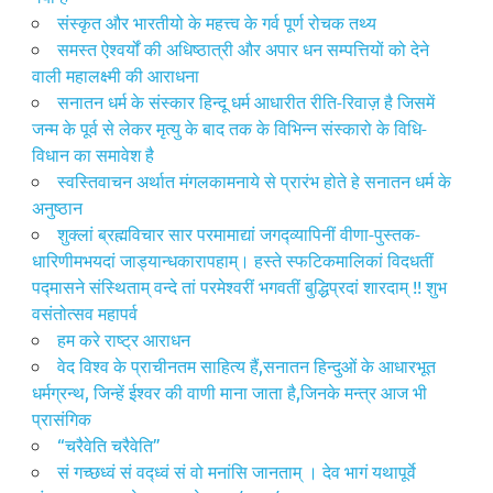
संस्कृत और भारतीयो के महत्त्व के गर्व पूर्ण रोचक तथ्य
समस्त ऐश्वर्यों की अधिष्ठात्री और अपार धन सम्पत्तियों को देने
वाली महालक्ष्मी की आराधना
सनातन धर्म के संस्कार हिन्दू धर्म आधारीत रीति-रिवाज़ है जिसमें
जन्म के पूर्व से लेकर मृत्यु के बाद तक के विभिन्न संस्कारो के विधि-
विधान का समावेश है
स्वस्तिवाचन अर्थात मंगलकामनाये से प्रारंभ होते हे सनातन धर्म के
अनुष्ठान
शुक्लां ब्रह्मविचार सार परमामाद्यां जगद्व्यापिनीं वीणा-पुस्तक-
धारिणीमभयदां जाड्यान्धकारापहाम्‌। हस्ते स्फटिकमालिकां विदधतीं
पद्मासने संस्थिताम्‌ वन्दे तां परमेश्वरीं भगवतीं बुद्धिप्रदां शारदाम्‌ !! शुभ
वसंतोत्सव महापर्व
हम करे राष्ट्र आराधन
वेद विश्व के प्राचीनतम साहित्य हैं,सनातन हिन्दुओं के आधारभूत
धर्मग्रन्थ, जिन्हें ईश्वर की वाणी माना जाता है,जिनके मन्त्र आज भी
प्रासंगिक
“चरैवेति चरैवेति”
सं गच्छध्वं सं वद्ध्वं सं वो मनांसि जानताम् । देव भागं यथापूर्वे