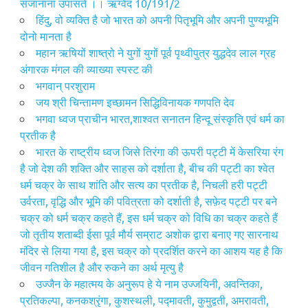
संजानाना उपासते ।। ऋग्वेद 10/191/2
हिंदु, वो व्यक्ति है जो भारत को अपनी पितृभूमि और अपनी पुण्यभूमि
दोनो मानता है
महान ऋषियों शाष्त्रो ने युगों युगों पूर्व पृथ्वीपुत्र युद्धदेव लाल ग्रह
अंगारक मंगल की व्याख्या स्पस्ट की
भगवान् परशुराम
जय श्री चिन्तामण इच्छामन सिद्धिविनायक गणपति देव
भगवा ध्वज प्राचीन भारत,शाश्वत सनातन हिन्दू संस्कृति एवं धर्म का
प्रतीक है
भारत के राष्ट्रीय ध्वज जिसे तिरंगा की ऊपरी पट्टी में केसरिया रंग
है जो देश की शक्ति और साहस को दर्शाता है, बीच की पट्टी का श्वेत
धर्म चक्र के साथ शांति और सत्य का प्रतीक है, निचली हरी पट्टी
उर्वरता, वृद्धि और भूमि की पवित्रता को दर्शाती है, सफ़ेद पट्टी पर बने
चक्र को धर्म चक्र कहते हैं, इस धर्म चक्र को विधि का चक्र कहते हैं
जो तृतीय शताब्दी ईसा पूर्व मौर्य सम्राट अशोक द्वारा बनाए गए सारनाथ
मंदिर से लिया गया है, इस चक्र को प्रदर्शित करने का आशय यह है कि
जीवन गति‍शील है और रुकने का अर्थ मृत्यु है
उज्जैन के महात्मय के अनुरूप हे ये नाम उज्जयिनी, अवन्तिका,
प्रतिकल्पा, कनकश्रृंगा, कुशस्‍थली, पद्मावती, कुमुद्वती, अमरावती,