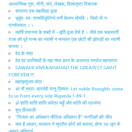
आध्यात्मिक गुरू, योगी, संत, लेखक, दिव्यादृष्टा विचारक
सनातन दस महाविद्या पूजा
भूर्भुवः स्वः तत्सवितुर्वरेण्यं भर्गो देवस्य धीमहि । धियो यो नः
प्रचोदयात् ।।
महर्षि दयानन्द के शब्दों में – मूर्ति-पूजा वैसे है । जैसे एक चक्रवर्ती
राजा को पूरे राज्य का स्वामी न मानकर एक छोटी सी झोपड़ी का स्वामी
मानना ।
वेद के मंत्र
वेद एवं उपनिषदों के महा मंत्र ज्ञान के अजस्त्र स्त्रोत महासागर
SAWAMI VIVEKANANAD THE GREATEST SAINT
FOREVER !!!
महामृत्युंजय मंत्र
आ नो॑ भ॒द्राः क्रत॑वो यन्तु वि॒श्वतः Let noble thoughts come
to us from every side Rigveda 1-89-1
ॐ शांति शांति शांति सर्वत्र चहुँ और शांति की प्रार्थना
शुभ दीपावली
“निजता का अधिकार मौलिक अधिकार है” नागरिकों की जीत
क्या है आधार, सरकार ने सुप्रीम कोर्ट को बताया, होगा 30 जून से
आधार अनिवार्य