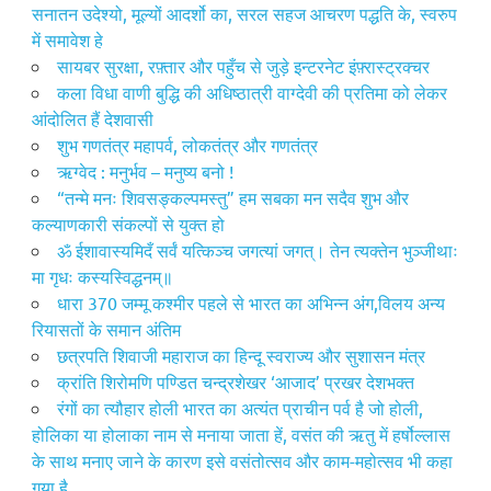
सनातन उदेश्यो, मूल्यों आदर्शो का, सरल सहज आचरण पद्धति के, स्वरुप
में समावेश हे
सायबर सुरक्षा, रफ़्तार और पहुँच से जुड़े इन्टरनेट इंफ़्रास्ट्रक्चर
कला विधा वाणी बुद्धि की अधिष्ठात्री वाग्देवी की प्रतिमा को लेकर
आंदोलित हैं देशवासी
शुभ गणतंत्र महापर्व, लोकतंत्र और गणतंत्र
ऋग्वेद : मनुर्भ‌व – मनुष्य बनो !
“तन्मे मनः शिवसङ्कल्पमस्तु” हम सबका मन सदैव शुभ और
कल्याणकारी संकल्पों से युक्त हो
ॐ ईशावास्यमिदँ सर्वं यत्किञ्च जगत्यां जगत्। तेन त्यक्तेन भुञ्जीथाः
मा गृधः कस्यस्विद्धनम्॥
धारा 370 जम्मू कश्मीर पहले से भारत का अभिन्न अंग,विलय अन्य
रियासतों के समान अंतिम
छत्रपति शिवाजी महाराज का हिन्दू स्वराज्य और सुशासन मंत्र
क्रांति शिरोमणि पण्डित चन्द्रशेखर ‘आजाद’ प्रखर देशभक्त
रंगों का त्यौहार होली भारत का अत्यंत प्राचीन पर्व है जो होली,
होलिका या होलाका नाम से मनाया जाता हें, वसंत की ऋतु में हर्षोल्लास
के साथ मनाए जाने के कारण इसे वसंतोत्सव और काम-महोत्सव भी कहा
गया है