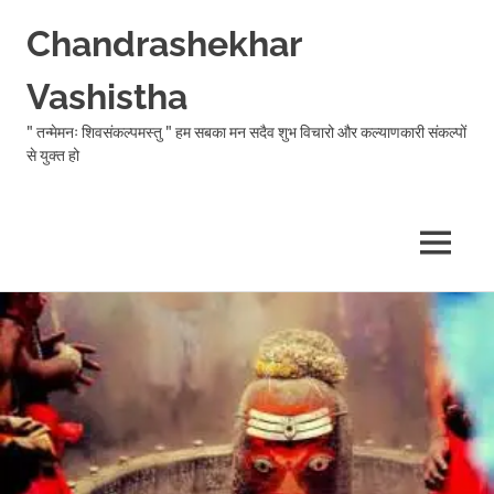
Chandrashekhar
Vashistha
" तन्मेमनः शिवसंकल्पमस्तु " हम सबका मन सदैव शुभ विचारो और कल्याणकारी संकल्पों
से युक्त हो
MENU
Skip
to
content