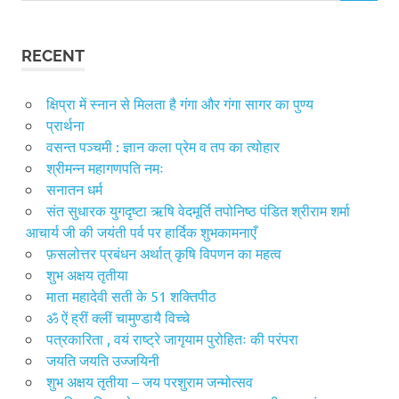
RECENT
क्षिप्रा में स्नान से मिलता है गंगा और गंगा सागर का पुण्य
प्रार्थना
वसन्त पञ्चमी : ज्ञान कला प्रेम व तप का त्योहार
श्रीमन्न महागणपति नमः
सनातन धर्म
संत सुधारक युगदृष्टा ऋषि वेदमूर्ति तपोनिष्ठ पंडित श्रीराम शर्मा
आचार्य जी की जयंती पर्व पर हार्दिक शुभकामनाएँ
फ़सलोत्तर प्रबंधन अर्थात् कृषि विपणन का महत्व
शुभ अक्षय तृतीया
माता महादेवी सती के 51 शक्तिपीठ
ॐ ऐं ह्रीं क्लीं चामुण्डायै विच्चे
पत्रकारिता , वयं राष्ट्रे जागृयाम पुरोहितः की परंपरा
जयति जयति उज्जयिनी
शुभ अक्षय तृतीया – जय परशुराम जन्मोत्सव