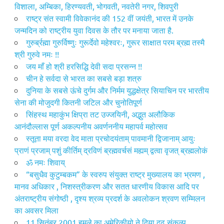
विशाला, अम्बिका, हिरण्यवती, भोगवती, नवतेरी नगर, शिवपुरी
राष्ट्र संत स्वामी विवेकानंद की 152 वीं जयंती, भारत में उनके
जन्मदिन को राष्ट्रीय युवा दिवस के तौर पर मनाया जाता है.
गुरुर्ब्रह्मा गुरुर्विष्णुः गुरूर्देवो महेश्वरः, गुरूर साक्षात परम ब्रह्म तस्मै
श्री गुरुवे नमः !!
जय माँ हो श्री हरसिद्धि देवी सदा प्रसन्न !!
चीन हे सर्वदा से भारत का सबसे बड़ा शत्रु
दुनिया के सबसे ऊंचे दुर्गम और निर्मम युद्धक्षेत्र सियाचिन पर भारतीय
सेना की मोजुदगी कितनी जटिल और चुनोतिपूर्ण
सिंहस्थ महाकुंभ क्षिप्रा तट उज्जयिनी, अद्भुत अलौकिक
आनंदौल्लास पूर्ण अकल्पनीय अवर्णननीय महापर्व महोत्सव
स्तूता मया वरदा वेद माता प्रचोदयंताम् पावमानी द्विजानाम् आयुः
प्राणं प्रजाम् पशुं कीर्तिम् द्रविणं ब्रह्मवर्चसं मह्यम् द्वत्वा वृजत् ब्रह्मलोकं
ॐ नमः शिवाय्
“बसुधैव कुटुम्बकम” के स्वरुप संयुक्त राष्ट्र मुख्यालय का भ्रमण ,
मानव अधिकार , निशस्त्रीकरण और सतत धारणीय विकास आदि पर
अंतराष्ट्रीय संगोष्ठी , दृश्य श्रव्य प्रदर्श के अवलोकन श्रवण सम्मिलन
का अवसर मिला
11 सितंबर 2001 हमले का अमेरिकीयो ने दिया दृढ़ संकल्प