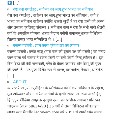
[…]
देश बना गणतंत्र , सर्वोच्च बन लागू हुआ भारत का संविधान
देश बना गणतंत्र , सर्वोच्च बन लागू हुआ भारत का संविधान , क्यो है
भारत का संविधान सर्वोच्च क्योंकि उससे जुड़ी है हर देश वासी की आत्मा
और उसका प्रतिबद्ध संकल्प । संविधान सभा में देश के सभी भागो क्षेत्रों
वर्गों के अप्रतिम योग्यता धारक विद्वान मनीषी समाजसुधारक विधिवेत्ता
शिक्षक राष्ट्र भक्त सम्मिलित थे । […]
वसन्त पञ्चमी : ज्ञान कला प्रेम व तप का त्योहार
वसन्त पञ्चमी : वसंत ऋतु (माघ मास की शुक्ल पक्ष की पंचमी ) को मनाए
जाने वाला पर्व उत्सव है बसंत पंचमी या श्री पंचमी हिन्दू त्यौहार है। इस
दिन विद्या की देवी सरस्वती, प्रेम के देवता कामदेव और विष्णु की पूजा
की जाती है। यह पूजा विशेष रूप से भारत, बांग्लादेश, नेपाल , थाईलैंड
[…]
ABOUT
व्यं राष्ट्रे जागृयाम पुरोहितः के धर्मसंकल्प को लेकर, संविधान के उद्देश्य,
मूल अधिकार और नागरिक कर्तव्यों के प्रति सतत जागरूक करने हेतु
हिन्दकुश मीडिया समूह के प्रमुख प्रकाशन पाक्षिक समाचार पत्रिका
जागृयाम (पा.स.58634/90 ) 36 वर्षों से तथा डिजिटल ऑनलाइन
लाइव न्यूज मैगज़ीन jagrayam.com वर्ष 2013 से अपने ध्येय वाक्य