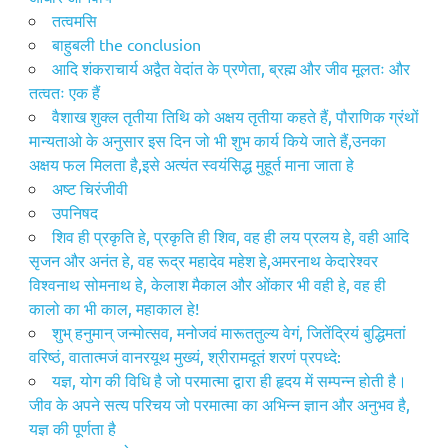
तत्वमसि
​बाहुबली the conclusion
आदि शंकराचार्य अद्वैत वेदांत के प्रणेता, ब्रह्म और जीव मूलतः और
तत्वतः एक हैं
वैशाख शुक्ल तृतीया तिथि को अक्षय तृतीया कहते हैं, पौराणिक ग्रंथों
मान्यताओ के अनुसार इस दिन जो भी शुभ कार्य किये जाते हैं,उनका
अक्षय फल मिलता है,इसे अत्यंत स्वयंसिद्ध मुहूर्त माना जाता हे
अष्ट चिरंजीवी
उपनिषद
शिव ही प्रकृति हे, प्रकृति ही शिव, वह ही लय प्रलय हे, वही आदि
सृजन और अनंत हे, वह रूद्र महादेव महेश हे,अमरनाथ केदारेश्वर
विश्वनाथ सोमनाथ हे, केलाश मैकाल और ओंकार भी वही हे, वह ही
कालो का भी काल, महाकाल हे!
शुभ् हनुमान् जन्मोत्सव, मनोजवं मारूततुल्य वेगं, जितेंद्रियं बुद्धिमतां
वरिष्ठं, वातात्मजं वानरयूथ मुख्यं, श्रीरामदूतं शरणं प्रपध्दे:
यज्ञ, योग की विधि है जो परमात्मा द्वारा ही हृदय में सम्पन्न होती है।
जीव के अपने सत्य परिचय जो परमात्मा का अभिन्न ज्ञान और अनुभव है,
यज्ञ की पूर्णता है