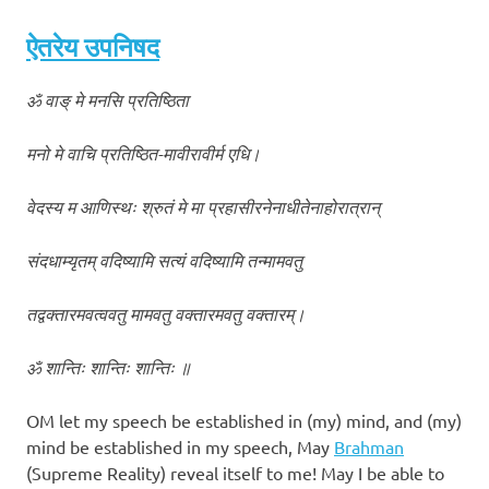
ऐतरेय उपनिषद
ॐ वाङ् मे मनसि प्रतिष्ठिता
मनो मे वाचि प्रतिष्ठित-मावीरावीर्म एधि।
वेदस्य म आणिस्थः श्रुतं मे मा प्रहासीरनेनाधीतेनाहोरात्रान्
संदधाम्यृतम् वदिष्यामि सत्यं वदिष्यामि तन्मामवतु
तद्वक्तारमवत्ववतु मामवतु वक्तारमवतु वक्तारम्।
ॐ शान्तिः शान्तिः शान्तिः ॥
OM let my speech be established in (my) mind, and (my)
mind be established in my speech, May
Brahman
(Supreme Reality) reveal itself to me! May I be able to