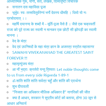
आध्यात्मिक गुरू, योगी, संत, लेखक, दिव्यादृष्टा विचारक
सनातन दस महाविद्या पूजा
भूर्भुवः स्वः तत्सवितुर्वरेण्यं भर्गो देवस्य धीमहि । धियो यो नः
प्रचोदयात् ।।
महर्षि दयानन्द के शब्दों में – मूर्ति-पूजा वैसे है । जैसे एक चक्रवर्ती
राजा को पूरे राज्य का स्वामी न मानकर एक छोटी सी झोपड़ी का स्वामी
मानना ।
वेद के मंत्र
वेद एवं उपनिषदों के महा मंत्र ज्ञान के अजस्त्र स्त्रोत महासागर
SAWAMI VIVEKANANAD THE GREATEST SAINT
FOREVER !!!
महामृत्युंजय मंत्र
आ नो॑ भ॒द्राः क्रत॑वो यन्तु वि॒श्वतः Let noble thoughts come
to us from every side Rigveda 1-89-1
ॐ शांति शांति शांति सर्वत्र चहुँ और शांति की प्रार्थना
शुभ दीपावली
“निजता का अधिकार मौलिक अधिकार है” नागरिकों की जीत
क्या है आधार, सरकार ने सुप्रीम कोर्ट को बताया, होगा 30 जून से
आधार अनिवार्य