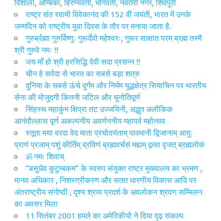
विशाला, अम्बिका, हिरण्यवती, भोगवती, नवतेरी नगर, शिवपुरी
राष्ट्र संत स्वामी विवेकानंद की 152 वीं जयंती, भारत में उनके
जन्मदिन को राष्ट्रीय युवा दिवस के तौर पर मनाया जाता है.
गुरुर्ब्रह्मा गुरुर्विष्णुः गुरूर्देवो महेश्वरः, गुरूर साक्षात परम ब्रह्म तस्मै
श्री गुरुवे नमः !!
जय माँ हो श्री हरसिद्धि देवी सदा प्रसन्न !!
चीन हे सर्वदा से भारत का सबसे बड़ा शत्रु
दुनिया के सबसे ऊंचे दुर्गम और निर्मम युद्धक्षेत्र सियाचिन पर भारतीय
सेना की मोजुदगी कितनी जटिल और चुनोतिपूर्ण
सिंहस्थ महाकुंभ क्षिप्रा तट उज्जयिनी, अद्भुत अलौकिक
आनंदौल्लास पूर्ण अकल्पनीय अवर्णननीय महापर्व महोत्सव
स्तूता मया वरदा वेद माता प्रचोदयंताम् पावमानी द्विजानाम् आयुः
प्राणं प्रजाम् पशुं कीर्तिम् द्रविणं ब्रह्मवर्चसं मह्यम् द्वत्वा वृजत् ब्रह्मलोकं
ॐ नमः शिवाय्
“बसुधैव कुटुम्बकम” के स्वरुप संयुक्त राष्ट्र मुख्यालय का भ्रमण ,
मानव अधिकार , निशस्त्रीकरण और सतत धारणीय विकास आदि पर
अंतराष्ट्रीय संगोष्ठी , दृश्य श्रव्य प्रदर्श के अवलोकन श्रवण सम्मिलन
का अवसर मिला
11 सितंबर 2001 हमले का अमेरिकीयो ने दिया दृढ़ संकल्प