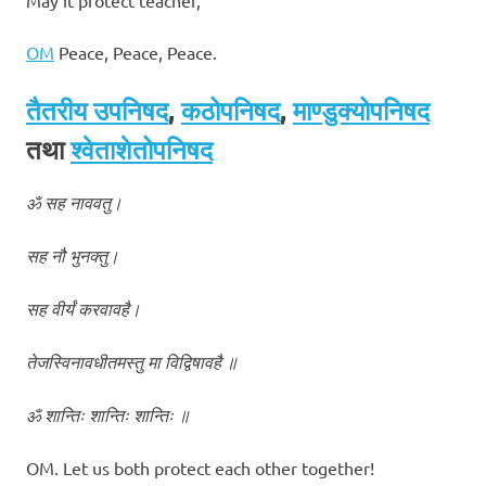
OM
Peace, Peace, Peace.
तैतरीय उपनिषद
,
कठोपनिषद
,
माण्डुक्योपनिषद
तथा
श्वेताशेतोपनिषद
ॐ सह नाववतु।
सह नौ भुनक्तु।
सह वीर्यं करवावहै।
तेजस्विनावधीतमस्तु मा विद्विषावहै ॥
ॐ शान्तिः शान्तिः शान्तिः ॥
OM. Let us both protect each other together!