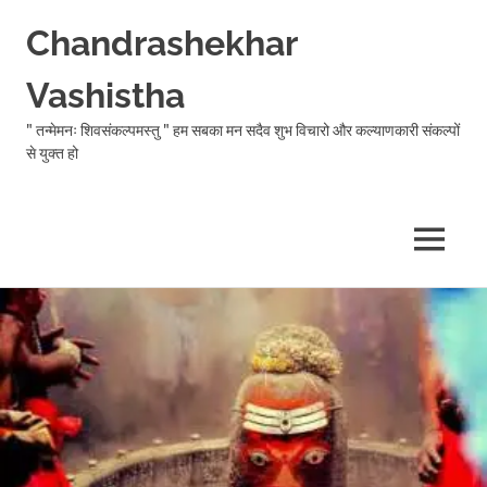
Chandrashekhar
Vashistha
" तन्मेमनः शिवसंकल्पमस्तु " हम सबका मन सदैव शुभ विचारो और कल्याणकारी संकल्पों
से युक्त हो
MENU
Skip
to
content