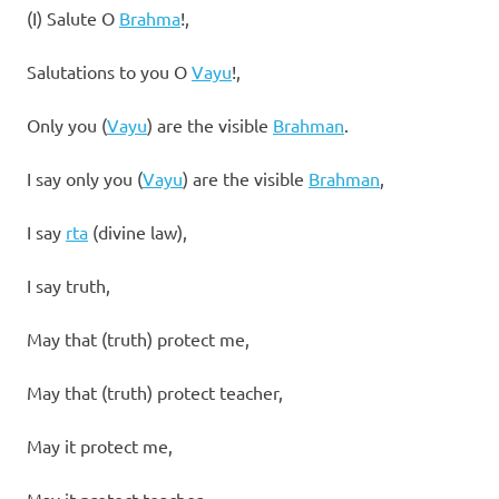
(I) Salute O
Brahma
!,
Salutations to you O
Vayu
!,
Only you (
Vayu
) are the visible
Brahman
.
I say only you (
Vayu
) are the visible
Brahman
,
I say
rta
(divine law),
I say truth,
May that (truth) protect me,
May that (truth) protect teacher,
May it protect me,
May it protect teacher,