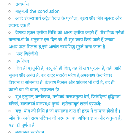
तत्वमसि
​बाहुबली the conclusion
आदि शंकराचार्य अद्वैत वेदांत के प्रणेता, ब्रह्म और जीव मूलतः और
तत्वतः एक हैं
वैशाख शुक्ल तृतीया तिथि को अक्षय तृतीया कहते हैं, पौराणिक ग्रंथों
मान्यताओ के अनुसार इस दिन जो भी शुभ कार्य किये जाते हैं,उनका
अक्षय फल मिलता है,इसे अत्यंत स्वयंसिद्ध मुहूर्त माना जाता हे
अष्ट चिरंजीवी
उपनिषद
शिव ही प्रकृति हे, प्रकृति ही शिव, वह ही लय प्रलय हे, वही आदि
सृजन और अनंत हे, वह रूद्र महादेव महेश हे,अमरनाथ केदारेश्वर
विश्वनाथ सोमनाथ हे, केलाश मैकाल और ओंकार भी वही हे, वह ही
कालो का भी काल, महाकाल हे!
शुभ् हनुमान् जन्मोत्सव, मनोजवं मारूततुल्य वेगं, जितेंद्रियं बुद्धिमतां
वरिष्ठं, वातात्मजं वानरयूथ मुख्यं, श्रीरामदूतं शरणं प्रपध्दे:
यज्ञ, योग की विधि है जो परमात्मा द्वारा ही हृदय में सम्पन्न होती है।
जीव के अपने सत्य परिचय जो परमात्मा का अभिन्न ज्ञान और अनुभव है,
यज्ञ की पूर्णता है
महाकाल स्त्रोतम