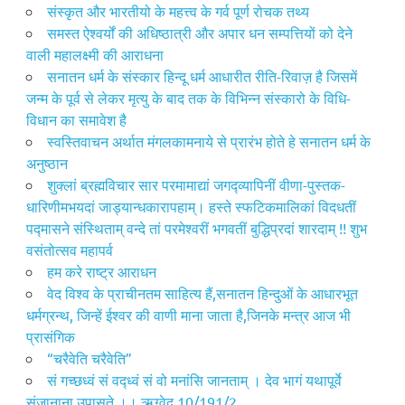
संस्कृत और भारतीयो के महत्त्व के गर्व पूर्ण रोचक तथ्य
समस्त ऐश्वर्यों की अधिष्ठात्री और अपार धन सम्पत्तियों को देने
वाली महालक्ष्मी की आराधना
सनातन धर्म के संस्कार हिन्दू धर्म आधारीत रीति-रिवाज़ है जिसमें
जन्म के पूर्व से लेकर मृत्यु के बाद तक के विभिन्न संस्कारो के विधि-
विधान का समावेश है
स्वस्तिवाचन अर्थात मंगलकामनाये से प्रारंभ होते हे सनातन धर्म के
अनुष्ठान
शुक्लां ब्रह्मविचार सार परमामाद्यां जगद्व्यापिनीं वीणा-पुस्तक-
धारिणीमभयदां जाड्यान्धकारापहाम्‌। हस्ते स्फटिकमालिकां विदधतीं
पद्मासने संस्थिताम्‌ वन्दे तां परमेश्वरीं भगवतीं बुद्धिप्रदां शारदाम्‌ !! शुभ
वसंतोत्सव महापर्व
हम करे राष्ट्र आराधन
वेद विश्व के प्राचीनतम साहित्य हैं,सनातन हिन्दुओं के आधारभूत
धर्मग्रन्थ, जिन्हें ईश्वर की वाणी माना जाता है,जिनके मन्त्र आज भी
प्रासंगिक
“चरैवेति चरैवेति”
सं गच्छध्वं सं वद्ध्वं सं वो मनांसि जानताम् । देव भागं यथापूर्वे
संजानाना उपासते ।। ऋग्वेद 10/191/2