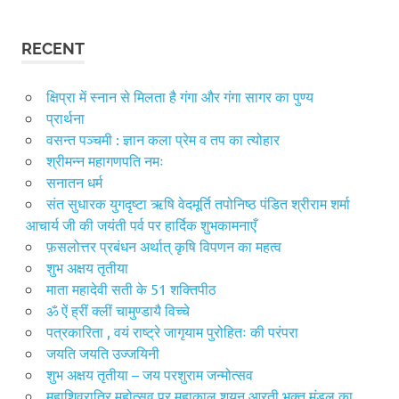
RECENT
क्षिप्रा में स्नान से मिलता है गंगा और गंगा सागर का पुण्य
प्रार्थना
वसन्त पञ्चमी : ज्ञान कला प्रेम व तप का त्योहार
श्रीमन्न महागणपति नमः
सनातन धर्म
संत सुधारक युगदृष्टा ऋषि वेदमूर्ति तपोनिष्ठ पंडित श्रीराम शर्मा
आचार्य जी की जयंती पर्व पर हार्दिक शुभकामनाएँ
फ़सलोत्तर प्रबंधन अर्थात् कृषि विपणन का महत्व
शुभ अक्षय तृतीया
माता महादेवी सती के 51 शक्तिपीठ
ॐ ऐं ह्रीं क्लीं चामुण्डायै विच्चे
पत्रकारिता , वयं राष्ट्रे जागृयाम पुरोहितः की परंपरा
जयति जयति उज्जयिनी
शुभ अक्षय तृतीया – जय परशुराम जन्मोत्सव
महाशिवरात्रि महोत्सव पर महाकाल शयन आरती भक्त मंडल का