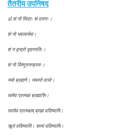
तैतरीय उपनिषद
ॐ शं नो मित्रः शं वरुणः।
शं नो भवत्वर्यमा।
शं न इन्द्रो वृहस्पतिः।
शं नो विष्णुरुरुक्रमः।
नमो ब्रह्मणे। नमस्ते वायो।
त्वमेव प्रत्यक्षं ब्रह्मासि।
त्वामेव प्रत्यक्षम् ब्रह्म वदिष्यामि।
ॠतं वदिष्यामि। सत्यं वदिष्यामि।