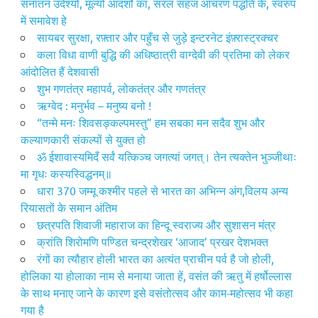
सनातन उदेश्यो, मूल्यों आदर्शो का, सरल सहज आचरण पद्धति के, स्वरुप
में समावेश हे
सायबर सुरक्षा, रफ़्तार और पहुँच से जुड़े इन्टरनेट इंफ़्रास्ट्रक्चर
कला विधा वाणी बुद्धि की अधिष्ठात्री वाग्देवी की प्रतिमा को लेकर
आंदोलित हैं देशवासी
शुभ गणतंत्र महापर्व, लोकतंत्र और गणतंत्र
ऋग्वेद : मनुर्भ‌व – मनुष्य बनो !
“तन्मे मनः शिवसङ्कल्पमस्तु” हम सबका मन सदैव शुभ और
कल्याणकारी संकल्पों से युक्त हो
ॐ ईशावास्यमिदँ सर्वं यत्किञ्च जगत्यां जगत्। तेन त्यक्तेन भुञ्जीथाः
मा गृधः कस्यस्विद्धनम्॥
धारा 370 जम्मू कश्मीर पहले से भारत का अभिन्न अंग,विलय अन्य
रियासतों के समान अंतिम
छत्रपति शिवाजी महाराज का हिन्दू स्वराज्य और सुशासन मंत्र
क्रांति शिरोमणि पण्डित चन्द्रशेखर ‘आजाद’ प्रखर देशभक्त
रंगों का त्यौहार होली भारत का अत्यंत प्राचीन पर्व है जो होली,
होलिका या होलाका नाम से मनाया जाता हें, वसंत की ऋतु में हर्षोल्लास
के साथ मनाए जाने के कारण इसे वसंतोत्सव और काम-महोत्सव भी कहा
गया है