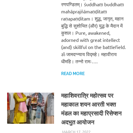
रणपण्डितम्। śuddhaṃ buddhaṃ
mahāprajñāmaṇḍitaṃ
raṇapaṇḍitam। शुद्ध, जागृत, महान
बुद्धि से सुशोभित (और) युद्ध के मैदान में
कुशल। Pure, awakened,
adorned with great intellect
(and) skillful on the battlefield.
ॐ जामदग्न्याय विद्महे। महावीराय
धीमहि। तन्नो रामः….
READ MORE
महाशिवरात्रि महोत्सव पर
महाकाल शयन आरती भक्त
मंडल का महाप्रसादी रिसेप्शन
अदभुत आयोजन
MARCH 17, 2022
CHA_ADMIN
BLOG