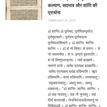
कल्याण, सदभाव और शांति की
प्रार्थना
FEBRUARY 20, 2021
CHA_ADMIN
BLOG
ॐ शान्ति ॐ पूर्णमदः पूर्णमिदम्पूर्णात्
पूर्णमुदच्यते। पूर्णस्य पूर्णमादाय
पूर्णमेवावशिष्यते ॥ ॐ शान्तिः शान्तिः
शान्ति ।। ॐ शं नो मित्रः शं वरुणः। शं
नो भवत्वर्यमा। शं नः इन्द्रो वृहस्पतिः।
शं नो विष्णुरुरुक्रमः। नमो ब्रह्मणे।
नमस्ते वायो। त्वमेव प्रत्यक्षं ब्रह्मासि।
त्वमेव प्रत्यक्षम् ब्रह्म वदिष्यामि। ॠतं
वदिष्यामि। सत्यं वदिष्यामि। तन्मामवतु।
तद्वक्तारमवतु। अवतु माम्। अवतु
वक्तारम्। ”ॐ शान्तिः शान्तिः शान्तिः ॥
ॐ सह नाववतु। सह नौ भुनक्तु। सह
वीर्यं करवावहै। तेजस्विनावधीतमस्तु मा
विद्विषावहै ॥ ॐ शान्तिः शान्तिः शान्तिः ॥