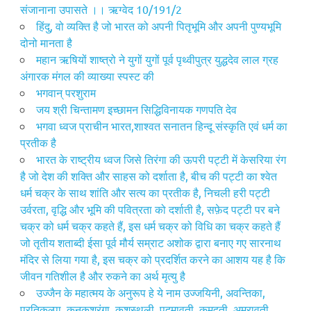
संजानाना उपासते ।। ऋग्वेद 10/191/2
हिंदु, वो व्यक्ति है जो भारत को अपनी पितृभूमि और अपनी पुण्यभूमि
दोनो मानता है
महान ऋषियों शाष्त्रो ने युगों युगों पूर्व पृथ्वीपुत्र युद्धदेव लाल ग्रह
अंगारक मंगल की व्याख्या स्पस्ट की
भगवान् परशुराम
जय श्री चिन्तामण इच्छामन सिद्धिविनायक गणपति देव
भगवा ध्वज प्राचीन भारत,शाश्वत सनातन हिन्दू संस्कृति एवं धर्म का
प्रतीक है
भारत के राष्ट्रीय ध्वज जिसे तिरंगा की ऊपरी पट्टी में केसरिया रंग
है जो देश की शक्ति और साहस को दर्शाता है, बीच की पट्टी का श्वेत
धर्म चक्र के साथ शांति और सत्य का प्रतीक है, निचली हरी पट्टी
उर्वरता, वृद्धि और भूमि की पवित्रता को दर्शाती है, सफ़ेद पट्टी पर बने
चक्र को धर्म चक्र कहते हैं, इस धर्म चक्र को विधि का चक्र कहते हैं
जो तृतीय शताब्दी ईसा पूर्व मौर्य सम्राट अशोक द्वारा बनाए गए सारनाथ
मंदिर से लिया गया है, इस चक्र को प्रदर्शित करने का आशय यह है कि
जीवन गति‍शील है और रुकने का अर्थ मृत्यु है
उज्जैन के महात्मय के अनुरूप हे ये नाम उज्जयिनी, अवन्तिका,
प्रतिकल्पा, कनकश्रृंगा, कुशस्‍थली, पद्मावती, कुमुद्वती, अमरावती,