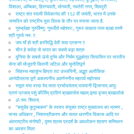
विशाला, अम्बिका, हिरण्यवती, भोगवती, नवतेरी नगर, शिवपुरी
राष्ट्र संत स्वामी विवेकानंद की 152 वीं जयंती, भारत में उनके
जन्मदिन को राष्ट्रीय युवा दिवस के तौर पर मनाया जाता है.
गुरुर्ब्रह्मा गुरुर्विष्णुः गुरूर्देवो महेश्वरः, गुरूर साक्षात परम ब्रह्म तस्मै
श्री गुरुवे नमः !!
जय माँ हो श्री हरसिद्धि देवी सदा प्रसन्न !!
चीन हे सर्वदा से भारत का सबसे बड़ा शत्रु
दुनिया के सबसे ऊंचे दुर्गम और निर्मम युद्धक्षेत्र सियाचिन पर भारतीय
सेना की मोजुदगी कितनी जटिल और चुनोतिपूर्ण
सिंहस्थ महाकुंभ क्षिप्रा तट उज्जयिनी, अद्भुत अलौकिक
आनंदौल्लास पूर्ण अकल्पनीय अवर्णननीय महापर्व महोत्सव
स्तूता मया वरदा वेद माता प्रचोदयंताम् पावमानी द्विजानाम् आयुः
प्राणं प्रजाम् पशुं कीर्तिम् द्रविणं ब्रह्मवर्चसं मह्यम् द्वत्वा वृजत् ब्रह्मलोकं
ॐ नमः शिवाय्
“बसुधैव कुटुम्बकम” के स्वरुप संयुक्त राष्ट्र मुख्यालय का भ्रमण ,
मानव अधिकार , निशस्त्रीकरण और सतत धारणीय विकास आदि पर
अंतराष्ट्रीय संगोष्ठी , दृश्य श्रव्य प्रदर्श के अवलोकन श्रवण सम्मिलन
का अवसर मिला