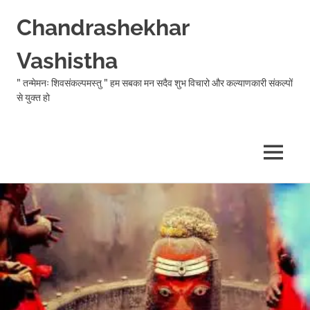
Chandrashekhar
Vashistha
" तन्मेमनः शिवसंकल्पमस्तु " हम सबका मन सदैव शुभ विचारो और कल्याणकारी संकल्पों
से युक्त हो
MENU
Skip
to
content