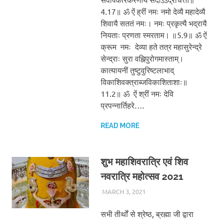
4.17॥ ॐ ऐं ह्रीं नमः नमो देव्यै महादेव्यै
शिवायै सततं नमः। नमः प्रकृत्यै भद्रायै
नियताः प्रणता स्मरताम। ॥5.9॥ ॐ ऐं
क्रूम नमः देव्या हते तत्र महासुरेन्द्रे
सेन्द्राः सुरा वह्निपुरोगमास्ताम्।
कात्यायनीं तुष्टुवुरिष्टलाभाद्
विकाशिवक्त्राब्जविकाशिताशाः॥
11.2॥ ॐ ऐं श्रीं नमः देवि
प्रपन्नार्तिहरे….
READ MORE
शुभ महाशिवरात्रि एवं शिव
नवरात्रि महोत्सव 2021
MARCH 3, 2021
CHA_ADMIN
BLOG
सभी तीर्थों से श्रेष्ठ, ब्रह्मा जी द्वारा