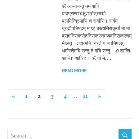
ॐ आप्यायन्तु ममांगानि
वाक्प्राणश्चक्षुःश्रोत्रमथो
बलमिन्द्रियाणि च सर्वाणि। सर्वम्
ब्रह्मौपनिषदम् माऽहं ब्रह्मनिराकुर्यां मा मा
ब्रह्मनिराकरोदनिराकरणमस्त्वनिराकरणम्
मेऽस्तु। तदात्मनि निरते य उपनिषत्सु
धर्मास्तेमयि सन्तु ते मयि सन्तु। ॐ शान्तिः
शान्तिः शान्तिः ॥ ॐ वां मे….
READ MORE
Posts
…
PREVIOUS
NEXT
«
1
2
3
4
11
»
POSTS
POSTS
pagination
Search
SEARCH