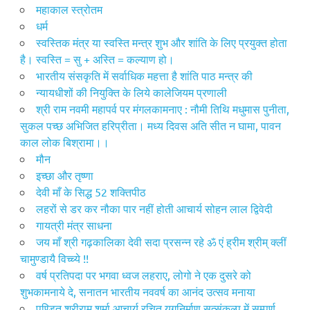
महाकाल स्त्रोतम
धर्म
स्वस्तिक मंत्र या स्वस्ति मन्त्र शुभ और शांति के लिए प्रयुक्त होता
है। स्वस्ति = सु + अस्ति = कल्याण हो।
भारतीय संसकृति में सर्वाधिक महत्ता है शांति पाठ मन्त्र की
न्यायधीशों की नियुक्ति के लिये कालेजियम प्रणाली
श्री राम नवमी महापर्व पर मंगलकामनाए : नौमी तिथि मधुमास पुनीता,
सुकल पच्छ अभिजित हरिप्रीता। मध्य दिवस अति सीत न घामा, पावन
काल लोक बिश्रामा।।
मौन
इच्छा और तृष्णा
देवी माँ के सिद्ध 52 शक्तिपीठ
लहरों से डर कर नौका पार नहीं होती आचार्य सोहन लाल द्विवेदी
गायत्री मंत्र साधना
जय माँ श्री गढ़कालिका देवी सदा प्रसन्न रहे ॐ एं ह्रीम श्रीम् क्लीं
चामुण्डायै विच्च्ये !!
वर्ष प्रतिपदा पर भगवा ध्वज लहराए, लोगो ने एक दुसरे को
शुभकामनाये दे, सनातन भारतीय नववर्ष का आनंद उत्सव मनाया
पण्डित श्रीराम शर्मा आचार्य रचित युगनिर्माण सत्संकल्प में सम्पूर्ण