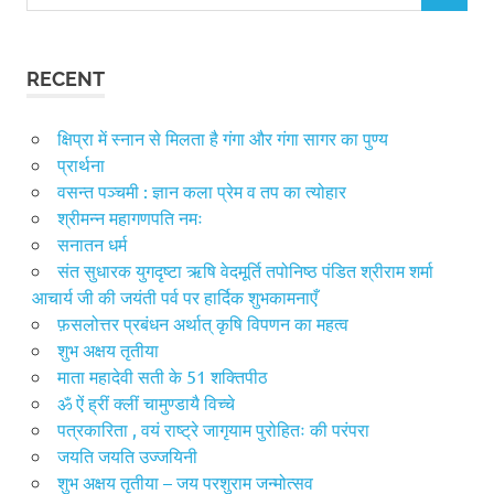
for:
RECENT
क्षिप्रा में स्नान से मिलता है गंगा और गंगा सागर का पुण्य
प्रार्थना
वसन्त पञ्चमी : ज्ञान कला प्रेम व तप का त्योहार
श्रीमन्न महागणपति नमः
सनातन धर्म
संत सुधारक युगदृष्टा ऋषि वेदमूर्ति तपोनिष्ठ पंडित श्रीराम शर्मा
आचार्य जी की जयंती पर्व पर हार्दिक शुभकामनाएँ
फ़सलोत्तर प्रबंधन अर्थात् कृषि विपणन का महत्व
शुभ अक्षय तृतीया
माता महादेवी सती के 51 शक्तिपीठ
ॐ ऐं ह्रीं क्लीं चामुण्डायै विच्चे
पत्रकारिता , वयं राष्ट्रे जागृयाम पुरोहितः की परंपरा
जयति जयति उज्जयिनी
शुभ अक्षय तृतीया – जय परशुराम जन्मोत्सव