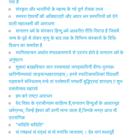
गया है
संस्कृत और भारतीयो के महत्त्व के गर्व पूर्ण रोचक तथ्य
समस्त ऐश्वर्यों की अधिष्ठात्री और अपार धन सम्पत्तियों को देने
वाली महालक्ष्मी की आराधना
सनातन धर्म के संस्कार हिन्दू धर्म आधारीत रीति-रिवाज़ है जिसमें
जन्म के पूर्व से लेकर मृत्यु के बाद तक के विभिन्न संस्कारो के विधि-
विधान का समावेश है
स्वस्तिवाचन अर्थात मंगलकामनाये से प्रारंभ होते हे सनातन धर्म के
अनुष्ठान
शुक्लां ब्रह्मविचार सार परमामाद्यां जगद्व्यापिनीं वीणा-पुस्तक-
धारिणीमभयदां जाड्यान्धकारापहाम्‌। हस्ते स्फटिकमालिकां विदधतीं
पद्मासने संस्थिताम्‌ वन्दे तां परमेश्वरीं भगवतीं बुद्धिप्रदां शारदाम्‌ !! शुभ
वसंतोत्सव महापर्व
हम करे राष्ट्र आराधन
वेद विश्व के प्राचीनतम साहित्य हैं,सनातन हिन्दुओं के आधारभूत
धर्मग्रन्थ, जिन्हें ईश्वर की वाणी माना जाता है,जिनके मन्त्र आज भी
प्रासंगिक
“चरैवेति चरैवेति”
सं गच्छध्वं सं वद्ध्वं सं वो मनांसि जानताम् । देव भागं यथापूर्वे