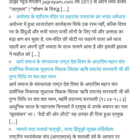
लाइव न्यूज मैगज़ीन jagrayam.com वर्ष 2013 से अपने ध्येय वाक्य
“जागृयाम” ! “शोषण के विरुद्ध […]
अयोध्या के श्रीराम मंदिर पर लहराया रामराज्य का भगवा धर्मध्वज
अयोध्या में हुआ ध्वजारोहण कार्यक्रम सिर्फ एक रस्म नहीं, बल्कि विश्व
भर के हिंदुओं और सभी भारत वासी लोगों के लिए गर्व और उत्साह का
बड़ा क्षण बन चुका है. राम मंदिर की चोटी पर फहरने वाला धर्म ध्वज
पहली बार अपनी पूरी भव्यता के साथ सामने आया है और इसकी झलक
ने माहौल को […]
आर्य समाज के संस्थापक राष्ट्र देश विश्व के अप्रतिम महान संत
दार्शनिक विचारक सुधारक शिक्षक चिंतक ऋषि दयानंद सरस्वती जी की
पुण्य तिथि पर शत शत नमन
आर्य समाज के संस्थापक राष्ट्र देश विश्व के अप्रतिम महान संत
दार्शनिक विचारक सुधारक शिक्षक चिंतक ऋषि दयानंद सरस्वती जी की
पुण्य तिथि पर शत शत नमन, महर्षि दयानन्द सरस्वती (१८२४-१८८३)
आधुनिक भारत के महानतम चिन्तको में प्रमुख थे उनके बचपन का नाम
‘मूलशंकर’ था। ‘वेदों की ओर लौटो’ यह उनका ही दिया हुआ प्रमुख
[…]
नमस्ते सदा वत्सले मातृभूमे , त्वया हिंदूभूमे सुखम वर्धितोहम
राष्ट्रीय स्वयंसेवक संघ (आरएसएस) के शताब्दी वर्ष के अवसर पर