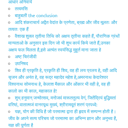
आधार अनिवार्य
तत्वमसि
​बाहुबली the conclusion
आदि शंकराचार्य अद्वैत वेदांत के प्रणेता, ब्रह्म और जीव मूलतः और
तत्वतः एक हैं
वैशाख शुक्ल तृतीया तिथि को अक्षय तृतीया कहते हैं, पौराणिक ग्रंथों
मान्यताओ के अनुसार इस दिन जो भी शुभ कार्य किये जाते हैं,उनका
अक्षय फल मिलता है,इसे अत्यंत स्वयंसिद्ध मुहूर्त माना जाता हे
अष्ट चिरंजीवी
उपनिषद
शिव ही प्रकृति हे, प्रकृति ही शिव, वह ही लय प्रलय हे, वही आदि
सृजन और अनंत हे, वह रूद्र महादेव महेश हे,अमरनाथ केदारेश्वर
विश्वनाथ सोमनाथ हे, केलाश मैकाल और ओंकार भी वही हे, वह ही
कालो का भी काल, महाकाल हे!
शुभ् हनुमान् जन्मोत्सव, मनोजवं मारूततुल्य वेगं, जितेंद्रियं बुद्धिमतां
वरिष्ठं, वातात्मजं वानरयूथ मुख्यं, श्रीरामदूतं शरणं प्रपध्दे:
यज्ञ, योग की विधि है जो परमात्मा द्वारा ही हृदय में सम्पन्न होती है।
जीव के अपने सत्य परिचय जो परमात्मा का अभिन्न ज्ञान और अनुभव है,
यज्ञ की पूर्णता है