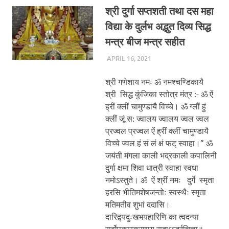
श्री दुर्गा सप्तशती तथा दस महा
विद्या के दुर्लभ अद्भुत दिव्य सिद्ध
मन्त्र बीज मन्त्र सहीत
APRIL 16, 2021
CHA_ADMIN
BLOG
श्री गणेशाय नमः ॐ नमश्चण्डिकायै
श्री सिद्ध कुंजिका स्तोत्र मंत्र :- ॐ ऐं
ह्रीं क्लीं चामुण्डायै विच्चे। ॐ ग्लौं हुं
क्लीं जूं स: ज्वालय ज्वालय ज्वल ज्वल
प्रज्वल प्रज्वल ऐं ह्रीं क्लीं चामुण्डायै
विच्चे ज्वल हं सं लं क्षं फट् स्वाहा।” ॐ
जयंती मंगला काली भद्रकाली कपालिनी
दुर्गा क्षमा शिवा धात्री स्वाहा स्वधा
नमोऽस्तु‍ते। ॐ ऐं श्रीं नमः दुर्गे स्मृता
हरसि भीतिमशेषजन्तोः स्वस्थैः स्मृता
मतिमतीव शुभां ददासि।
दारिद्र्यदुःखभयहारिणि का त्वदन्या
सर्वोपकारकरणाय सदाऽऽर्द्रचित्ता॥