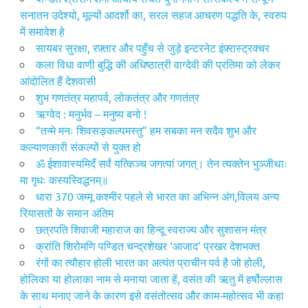
सनातन उदेश्यो, मूल्यों आदर्शो का, सरल सहज आचरण पद्धति के, स्वरुप
में समावेश हे
सायबर सुरक्षा, रफ़्तार और पहुँच से जुड़े इन्टरनेट इंफ़्रास्ट्रक्चर
कला विधा वाणी बुद्धि की अधिष्ठात्री वाग्देवी की प्रतिमा को लेकर
आंदोलित हैं देशवासी
शुभ गणतंत्र महापर्व, लोकतंत्र और गणतंत्र
ऋग्वेद : मनुर्भ‌व – मनुष्य बनो !
“तन्मे मनः शिवसङ्कल्पमस्तु” हम सबका मन सदैव शुभ और
कल्याणकारी संकल्पों से युक्त हो
ॐ ईशावास्यमिदँ सर्वं यत्किञ्च जगत्यां जगत्। तेन त्यक्तेन भुञ्जीथाः
मा गृधः कस्यस्विद्धनम्॥
धारा 370 जम्मू कश्मीर पहले से भारत का अभिन्न अंग,विलय अन्य
रियासतों के समान अंतिम
छत्रपति शिवाजी महाराज का हिन्दू स्वराज्य और सुशासन मंत्र
क्रांति शिरोमणि पण्डित चन्द्रशेखर ‘आजाद’ प्रखर देशभक्त
रंगों का त्यौहार होली भारत का अत्यंत प्राचीन पर्व है जो होली,
होलिका या होलाका नाम से मनाया जाता हें, वसंत की ऋतु में हर्षोल्लास
के साथ मनाए जाने के कारण इसे वसंतोत्सव और काम-महोत्सव भी कहा