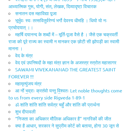
आध्यात्मिक गुरू, योगी, संत, लेखक, दिव्यादृष्टा विचारक
सनातन दस महाविद्या पूजा
भूर्भुवः स्वः तत्सवितुर्वरेण्यं भर्गो देवस्य धीमहि । धियो यो नः
प्रचोदयात् ।।
महर्षि दयानन्द के शब्दों में – मूर्ति-पूजा वैसे है । जैसे एक चक्रवर्ती
राजा को पूरे राज्य का स्वामी न मानकर एक छोटी सी झोपड़ी का स्वामी
मानना ।
वेद के मंत्र
वेद एवं उपनिषदों के महा मंत्र ज्ञान के अजस्त्र स्त्रोत महासागर
SAWAMI VIVEKANANAD THE GREATEST SAINT
FOREVER !!!
महामृत्युंजय मंत्र
आ नो॑ भ॒द्राः क्रत॑वो यन्तु वि॒श्वतः Let noble thoughts come
to us from every side Rigveda 1-89-1
ॐ शांति शांति शांति सर्वत्र चहुँ और शांति की प्रार्थना
शुभ दीपावली
“निजता का अधिकार मौलिक अधिकार है” नागरिकों की जीत
क्या है आधार, सरकार ने सुप्रीम कोर्ट को बताया, होगा 30 जून से