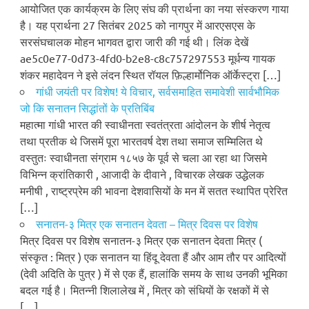
आयोजित एक कार्यक्रम के लिए संघ की प्रार्थना का नया संस्करण गाया
है। यह प्रार्थना 27 सितंबर 2025 को नागपुर में आरएसएस के
सरसंघचालक मोहन भागवत द्वारा जारी की गई थी। लिंक देखें
ae5c0e77-0d73-4fd0-b2e8-c8c757297553 मूर्धन्य गायक
शंकर महादेवन ने इसे लंदन स्थित रॉयल फ़िल्हार्मोनिक ऑर्केस्ट्रा […]
गांधी जयंती पर विशेष! ये विचार, सर्वसमाहित समावेशी सार्वभौमिक
जो कि सनातन सिद्धांतों के प्रतिबिंब
महात्मा गांधी भारत की स्वाधीनता स्वतंत्रता आंदोलन के शीर्ष नेतृत्व
तथा प्रतीक थे जिसमें पूरा भारतवर्ष देश तथा समाज सम्मिलित थे
वस्तुतः स्वाधीनता संग्राम १८५७ के पूर्व से चला आ रहा था जिसमे
विभिन्न क्रांतिकारी , आजादी के दीवाने , विचारक लेखक उद्धेलक
मनीषी , राष्ट्रप्रेम की भावना देशवासियों के मन में सतत स्थापित प्रेरित
[…]
सनातन-३ मित्र एक सनातन देवता – मित्र दिवस पर विशेष
मित्र दिवस पर विशेष सनातन-३ मित्र एक सनातन देवता मित्र (
संस्कृत : मित्र ) एक सनातन या हिंदू देवता हैं और आम तौर पर आदित्यों
(देवी अदिति के पुत्र ) में से एक हैं, हालांकि समय के साथ उनकी भूमिका
बदल गई है। मितन्नी शिलालेख में , मित्र को संधियों के रक्षकों में से
[…]