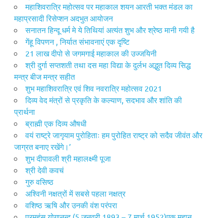
महाशिवरात्रि महोत्सव पर महाकाल शयन आरती भक्त मंडल का
महाप्रसादी रिसेप्शन अदभुत आयोजन
सनातन हिन्दू धर्म मे ये तिथियां अत्यंत शुभ और श्रेष्ठ मानी गयी है
गेंहू विपणन , निर्यात संभावनाएं एक दृष्टि
21 लाख दीपो से जगमगाई महाकाल की उज्जयिनी
श्री दुर्गा सप्तशती तथा दस महा विद्या के दुर्लभ अद्भुत दिव्य सिद्ध
मन्त्र बीज मन्त्र सहीत
शुभ महाशिवरात्रि एवं शिव नवरात्रि महोत्सव 2021
दिव्य वेद मंत्रों से प्रकृति के कल्याण, सदभाव और शांति की
प्रार्थना
ब्राह्मी एक दिव्य औषधी
वयं राष्ट्रे जागृयाम पुरोहिताः हम पुरोहित राष्ट्र को सदैव जीवंत और
जाग्रत बनाए रखेंगे।’
शुभ दीपावली श्री महालक्ष्मी पूजा
श्री देवी कवचं
गुरु वसिष्ठ
अश्विनी नक्षत्रों में सबसे पहला नक्षत्र
वशिष्ठ ऋषि और उनकी वंश परंपरा
परमहंस योगानन्द (5 जनवरी 1893 – 7 मार्च 1952)एक महान